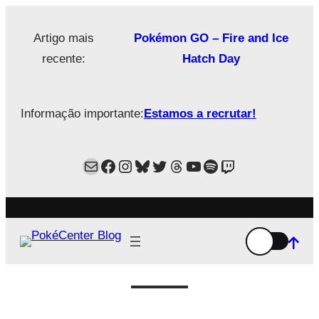
Saltar
para
Artigo mais
Pokémon GO – Fire and Ice
o
recente:
Hatch Day
conteúdo
Informação importante:
Estamos a recrutar!
Mail
Facebook
Instagram
Bluesky
Twitter
Estamos no Threads!
YouTube
Spotify
Twitch