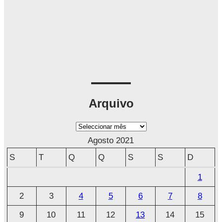
Arquivo
A
r
Agosto 2021
q
S
T
Q
Q
S
S
D
u
1
i
2
3
4
5
6
7
8
v
o
9
10
11
12
13
14
15