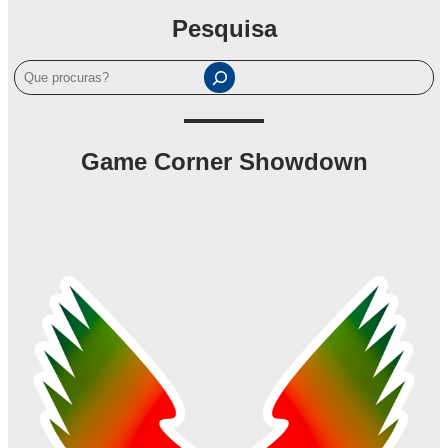
Pesquisa
P
e
s
q
Game Corner Showdown
u
i
s
a
r