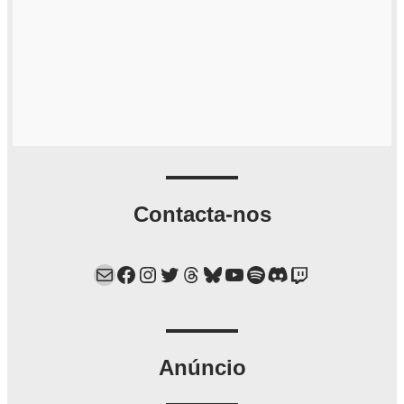
Contacta-nos
Mail
Facebook
Instagram
Twitter
Threads
Bluesky
YouTube
Spotify
Discord
Twitch
Anúncio