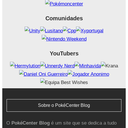
Comunidades
YouTubers
Sobre o PokéCenter Blog
O
PokéCenter Blog
é um site que se dedica a tudo