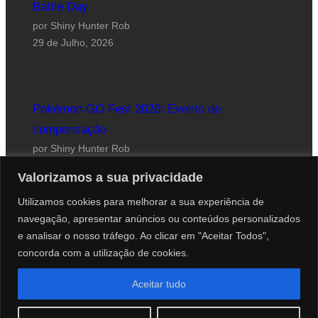
Battle Day
por Shiny Hunter Rob
29 de Julho, 2026
Pokémon GO Fest 2026: Evento de
compensação
por Shiny Hunter Rob
24 de Julho, 2026
Valorizamos a sua privacidade
Utilizamos cookies para melhorar a sua experiência de
navegação, apresentar anúncios ou conteúdos personalizados
e analisar o nosso tráfego. Ao clicar em "Aceitar Todos",
concorda com a utilização de cookies.
Website desenhado por Roberto Coutinho
Aceitar tudo
© 2012-2026 PokéCenter Blog