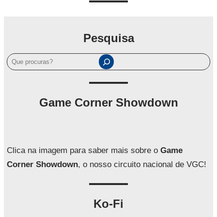
Pesquisa
P
e
s
q
Game Corner Showdown
u
i
s
a
Clica na imagem para saber mais sobre o
Game
r
Corner Showdown
, o nosso circuito nacional de VGC!
Ko-Fi