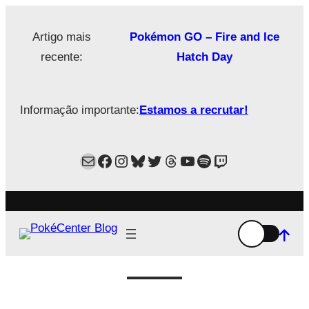
Saltar
para
Artigo mais
Pokémon GO – Fire and Ice
o
recente:
Hatch Day
conteúdo
Informação importante:
Estamos a recrutar!
Mail
Facebook
Instagram
Bluesky
Twitter
Estamos no Threads!
YouTube
Spotify
Twitch