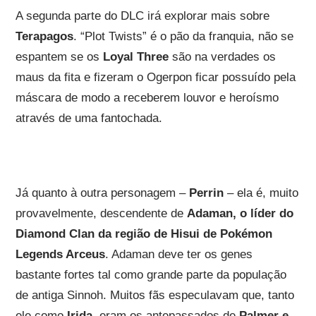
A segunda parte do DLC irá explorar mais sobre
Terapagos
. “Plot Twists” é o pão da franquia, não se
espantem se os
Loyal Three
são na verdades os
maus da fita e fizeram o Ogerpon ficar possuído pela
máscara de modo a receberem louvor e heroísmo
através de uma fantochada.
Já quanto à outra personagem –
Perrin
– ela é, muito
provavelmente, descendente de
Adaman, o líder do
Diamond Clan da região de Hisui de Pokémon
Legends Arceus
. Adaman deve ter os genes
bastante fortes tal como grande parte da população
de antiga Sinnoh. Muitos fãs especulavam que, tanto
ele como
Irida
, eram os antepassados de
Palmer e