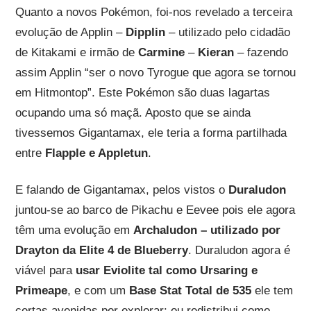
Quanto a novos Pokémon, foi-nos revelado a terceira
evolução de Applin –
Dipplin
– utilizado pelo cidadão
de Kitakami e irmão de
Carmine
–
Kieran
– fazendo
assim Applin “ser o novo Tyrogue que agora se tornou
em Hitmontop”. Este Pokémon são duas lagartas
ocupando uma só maçã. Aposto que se ainda
tivessemos Gigantamax, ele teria a forma partilhada
entre
Flapple e Appletun
.
E falando de Gigantamax, pelos vistos o
Duraludon
juntou-se ao barco de Pikachu e Eevee pois ele agora
têm uma evolução em
Archaludon – utilizado por
Drayton da Elite 4 de Blueberry
. Duraludon agora é
viável para
usar Eviolite tal como Ursaring e
Primeape
, e com um
Base Stat Total de 535
ele tem
certas avenidas por explorar: ou redistribui como