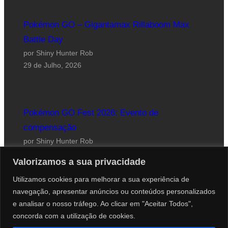
Pokémon GO – Gigantamax Rillaboom Max
Battle Day
por Shiny Hunter Rob
29 de Julho, 2026
Pokémon GO Fest 2026: Evento de
compensação
por Shiny Hunter Rob
24 de Julho, 2026
Valorizamos a sua privacidade
Utilizamos cookies para melhorar a sua experiência de
navegação, apresentar anúncios ou conteúdos personalizados
e analisar o nosso tráfego. Ao clicar em "Aceitar Todos",
concorda com a utilização de cookies.
Website desenhado por Roberto Coutinho