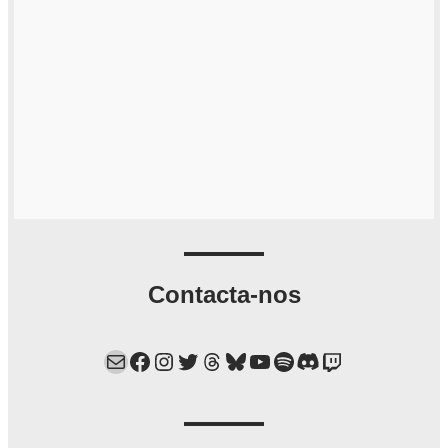
Contacta-nos
Mail
Facebook
Instagram
Twitter
Threads
Bluesky
YouTube
Spotify
Discord
Twitch