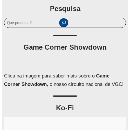
Pesquisa
P
e
s
q
Game Corner Showdown
u
i
s
a
Clica na imagem para saber mais sobre o
Game
r
Corner Showdown
, o nosso circuito nacional de VGC!
Ko-Fi