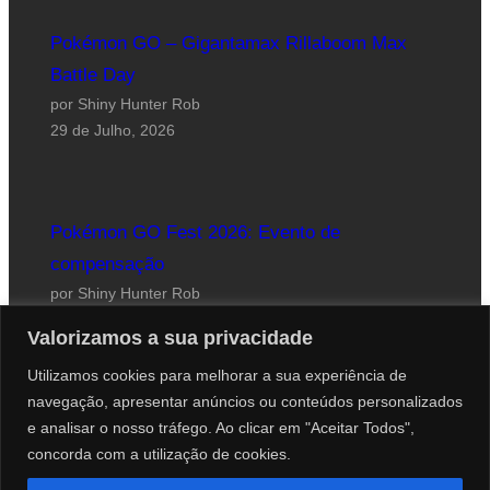
Pokémon GO – Gigantamax Rillaboom Max
Battle Day
por Shiny Hunter Rob
29 de Julho, 2026
Pokémon GO Fest 2026: Evento de
compensação
por Shiny Hunter Rob
24 de Julho, 2026
Valorizamos a sua privacidade
Utilizamos cookies para melhorar a sua experiência de
navegação, apresentar anúncios ou conteúdos personalizados
e analisar o nosso tráfego. Ao clicar em "Aceitar Todos",
concorda com a utilização de cookies.
Website desenhado por Roberto Coutinho