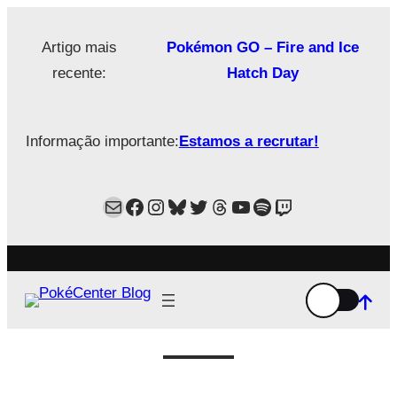
Saltar
para
Artigo mais
Pokémon GO – Fire and Ice
o
recente:
Hatch Day
conteúdo
Informação importante:
Estamos a recrutar!
Mail
Facebook
Instagram
Bluesky
Twitter
Estamos no Threads!
YouTube
Spotify
Twitch