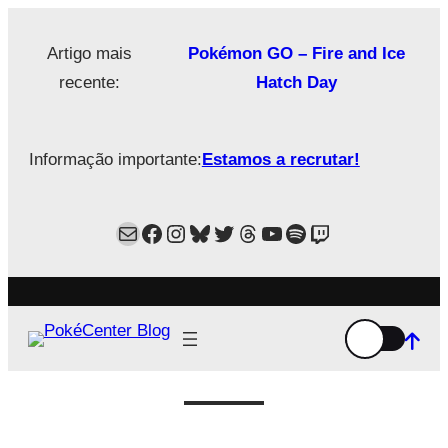
Saltar
para
Artigo mais
Pokémon GO – Fire and Ice
o
recente:
Hatch Day
conteúdo
Informação importante:
Estamos a recrutar!
Mail
Facebook
Instagram
Bluesky
Twitter
Estamos no Threads!
YouTube
Spotify
Twitch