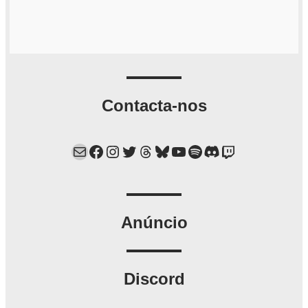
Contacta-nos
Mail
Facebook
Instagram
Twitter
Threads
Bluesky
YouTube
Spotify
Discord
Twitch
Anúncio
Discord