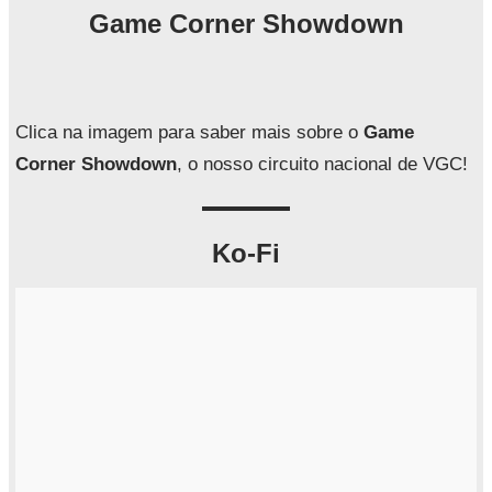
q
Game Corner Showdown
u
i
s
a
Clica na imagem para saber mais sobre o
Game
r
Corner Showdown
, o nosso circuito nacional de VGC!
Ko-Fi