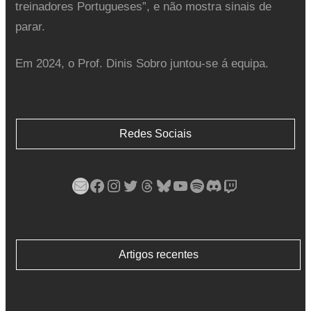
treinadores Portugueses”, e não mostra sinais de
parar.
Em 2024, o Prof. Dinis Sobro juntou-se á equipa.
Redes Sociais
Mail
Facebook
Instagram
Twitter
Threads
Bluesky
YouTube
Spotify
Discord
Twitch
Artigos recentes