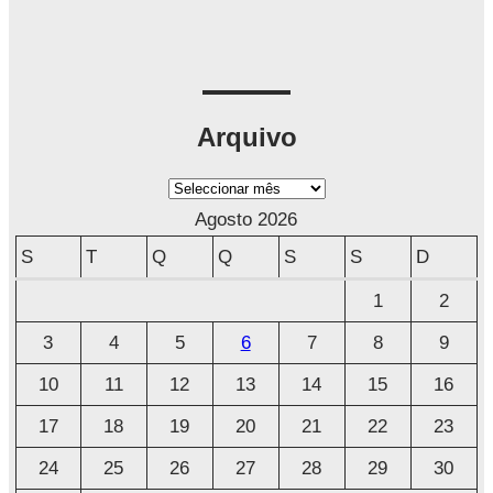
Arquivo
A
r
Agosto 2026
q
S
T
Q
Q
S
S
D
u
1
2
i
3
4
5
6
7
8
9
v
o
10
11
12
13
14
15
16
17
18
19
20
21
22
23
24
25
26
27
28
29
30