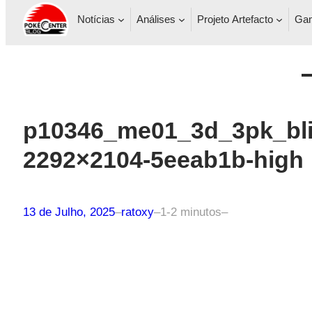
Notícias
Análises
Projeto Artefacto
Gam
p10346_me01_3d_3pk_bli
2292×2104-5eeab1b-high
13 de Julho, 2025
–
ratoxy
–
1-2 minutos
–