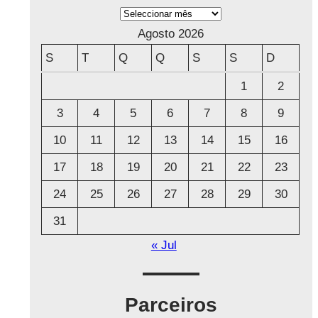
A
r
Agosto 2026
q
S
T
Q
Q
S
S
D
u
1
2
i
3
4
5
6
7
8
9
v
o
10
11
12
13
14
15
16
17
18
19
20
21
22
23
24
25
26
27
28
29
30
31
« Jul
Parceiros