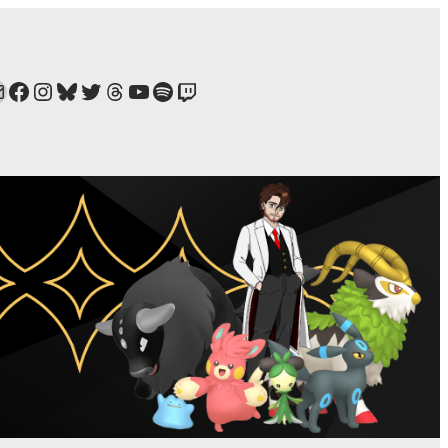
ail
Facebook
Instagram
Bluesky
Twitter
Estamos no Threads!
YouTube
Spotify
Twitch