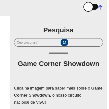
Pesquisa
P
e
s
q
Game Corner Showdown
u
i
s
a
Clica na imagem para saber mais sobre o
Game
r
Corner Showdown
, o nosso circuito
nacional de VGC!