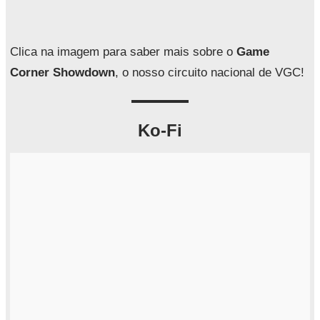
i
s
a
Clica na imagem para saber mais sobre o
Game
r
Corner Showdown
, o nosso circuito nacional de VGC!
Ko-Fi