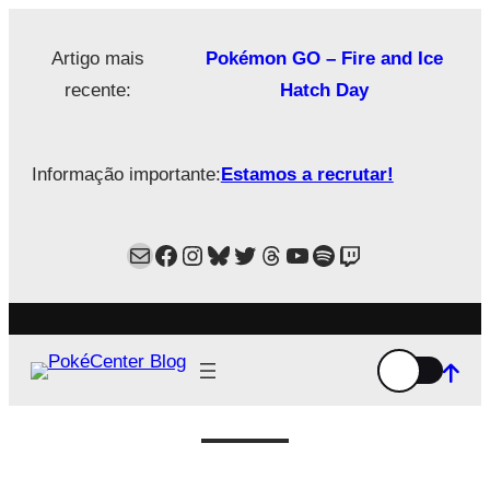
Saltar
para
Artigo mais
Pokémon GO – Fire and Ice
o
recente:
Hatch Day
conteúdo
Informação importante:
Estamos a recrutar!
Mail
Facebook
Instagram
Bluesky
Twitter
Estamos no Threads!
YouTube
Spotify
Twitch