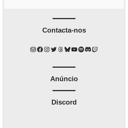
Contacta-nos
Mail
Facebook
Instagram
Twitter
Threads
Bluesky
YouTube
Spotify
Discord
Twitch
Anúncio
Discord