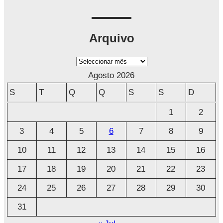
Arquivo
A
r
Agosto 2026
q
S
T
Q
Q
S
S
D
u
1
2
i
3
4
5
6
7
8
9
v
o
10
11
12
13
14
15
16
17
18
19
20
21
22
23
24
25
26
27
28
29
30
31