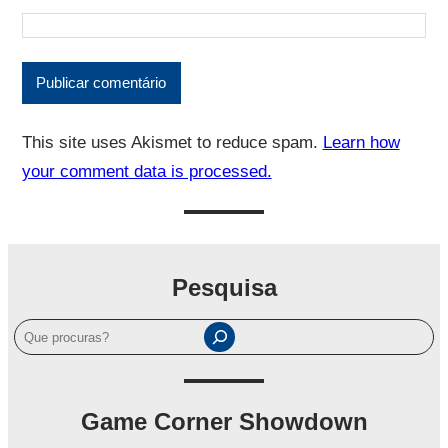
This site uses Akismet to reduce spam.
Learn how
your comment data is processed.
Pesquisa
P
e
s
q
Game Corner Showdown
u