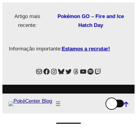
Saltar
para
Artigo mais
Pokémon GO – Fire and Ice
o
recente:
Hatch Day
conteúdo
Informação importante:
Estamos a recrutar!
Mail
Facebook
Instagram
Bluesky
Twitter
Estamos no Threads!
YouTube
Spotify
Twitch