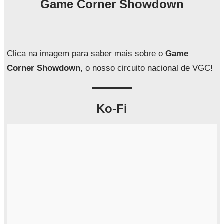
Game Corner Showdown
u
i
s
a
Clica na imagem para saber mais sobre o
Game
r
Corner Showdown
, o nosso circuito nacional de VGC!
Ko-Fi