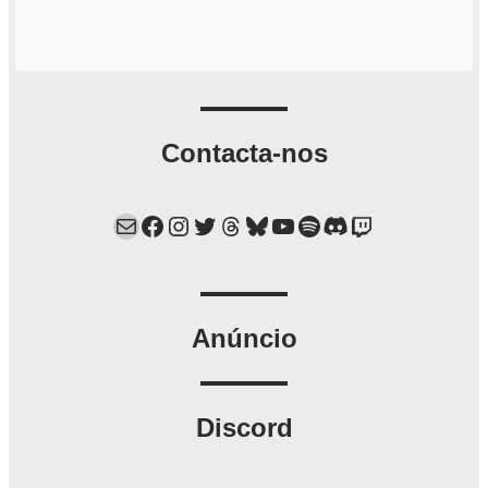
Contacta-nos
Mail
Facebook
Instagram
Twitter
Threads
Bluesky
YouTube
Spotify
Discord
Twitch
Anúncio
Discord