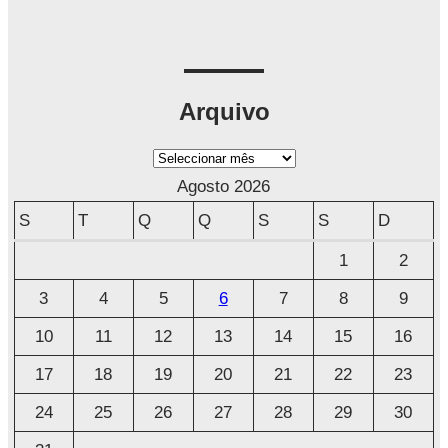
Arquivo
A
r
Agosto 2026
q
S
T
Q
Q
S
S
D
u
1
2
i
3
4
5
6
7
8
9
v
o
10
11
12
13
14
15
16
17
18
19
20
21
22
23
24
25
26
27
28
29
30