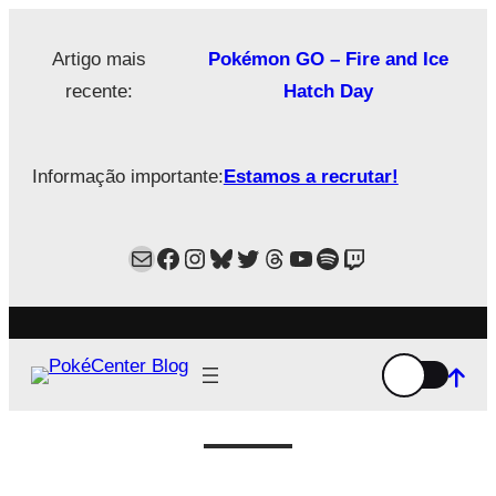
Saltar
para
Artigo mais
Pokémon GO – Fire and Ice
o
recente:
Hatch Day
conteúdo
Informação importante:
Estamos a recrutar!
Mail
Facebook
Instagram
Bluesky
Twitter
Estamos no Threads!
YouTube
Spotify
Twitch