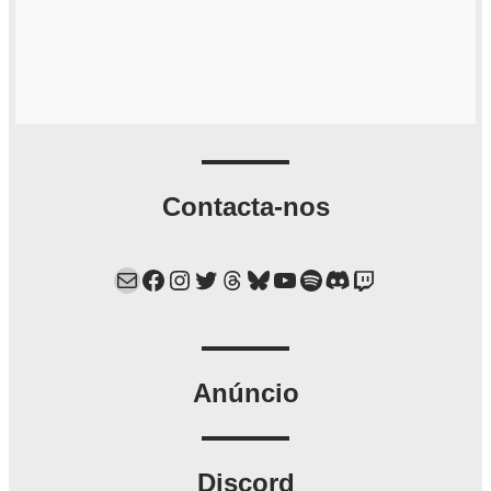
Contacta-nos
Mail
Facebook
Instagram
Twitter
Threads
Bluesky
YouTube
Spotify
Discord
Twitch
Anúncio
Discord