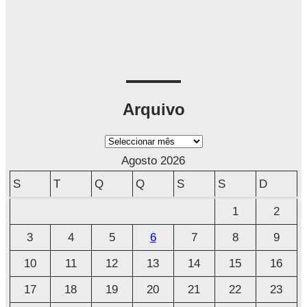
Arquivo
A
r
Agosto 2026
q
S
T
Q
Q
S
S
D
u
1
2
i
3
4
5
6
7
8
9
v
o
10
11
12
13
14
15
16
17
18
19
20
21
22
23