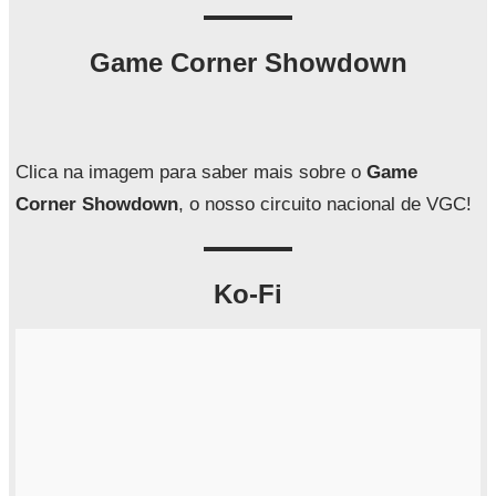
s
q
Game Corner Showdown
u
i
s
a
Clica na imagem para saber mais sobre o
Game
r
Corner Showdown
, o nosso circuito nacional de VGC!
Ko-Fi