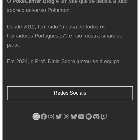
O
PokéCenter Blog
é um site que se dedica a tudo
sobre o universo Pokémon.
Desde 2012, tem sido “a casa de todos os
treinadores Portugueses”, e não mostra sinais de
parar.
Em 2024, o Prof. Dinis Sobro juntou-se á equipa.
Redes Sociais
Mail
Facebook
Instagram
Twitter
Threads
Bluesky
YouTube
Spotify
Discord
Twitch