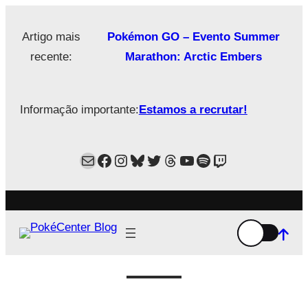
Saltar
para
Artigo mais
Pokémon GO – Evento Summer
o
recente:
Marathon: Arctic Embers
conteúdo
Informação importante:
Estamos a recrutar!
Mail
Facebook
Instagram
Bluesky
Twitter
Estamos no Threads!
YouTube
Spotify
Twitch