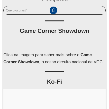
P
e
s
q
Game Corner Showdown
u
i
s
a
Clica na imagem para saber mais sobre o
Game
r
Corner Showdown
, o nosso circuito nacional de VGC!
Ko-Fi