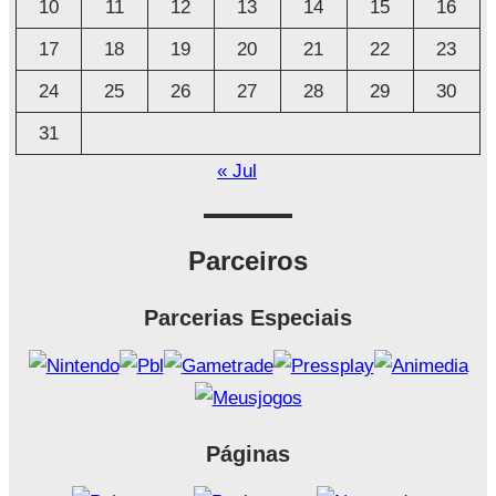
o
10
11
12
13
14
15
16
17
18
19
20
21
22
23
24
25
26
27
28
29
30
31
« Jul
Parceiros
Parcerias Especiais
Páginas