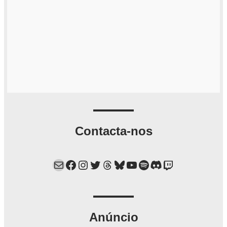
Contacta-nos
Mail
Facebook
Instagram
Twitter
Threads
Bluesky
YouTube
Spotify
Discord
Twitch
Anúncio