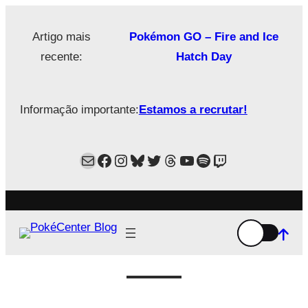
Saltar
para
Artigo mais
Pokémon GO – Fire and Ice
o
recente:
Hatch Day
conteúdo
Informação importante:
Estamos a recrutar!
Mail
Facebook
Instagram
Bluesky
Twitter
Estamos no Threads!
YouTube
Spotify
Twitch