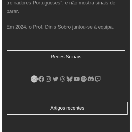
treinadores Portugueses”, e não mostra sinais de
parar.
Em 2024, o Prof. Dinis Sobro juntou-se á equipa.
Redes Sociais
Mail
Facebook
Instagram
Twitter
Threads
Bluesky
YouTube
Spotify
Discord
Twitch
Artigos recentes