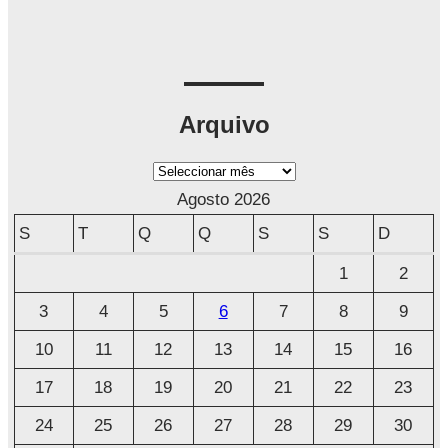
Arquivo
A
r
Agosto 2026
q
S
T
Q
Q
S
S
D
u
1
2
i
3
4
5
6
7
8
9
v
o
10
11
12
13
14
15
16
17
18
19
20
21
22
23
24
25
26
27
28
29
30