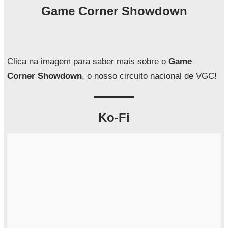
q
Game Corner Showdown
u
i
s
a
Clica na imagem para saber mais sobre o
Game
r
Corner Showdown
, o nosso circuito nacional de VGC!
Ko-Fi