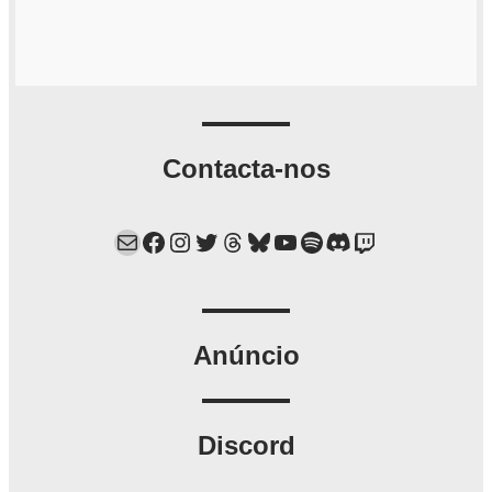
Contacta-nos
Mail
Facebook
Instagram
Twitter
Threads
Bluesky
YouTube
Spotify
Discord
Twitch
Anúncio
Discord