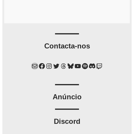
Contacta-nos
Mail
Facebook
Instagram
Twitter
Threads
Bluesky
YouTube
Spotify
Discord
Twitch
Anúncio
Discord