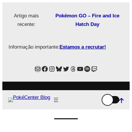
Saltar
para
Artigo mais
Pokémon GO – Fire and Ice
o
recente:
Hatch Day
conteúdo
Informação importante:
Estamos a recrutar!
Mail
Facebook
Instagram
Bluesky
Twitter
Estamos no Threads!
YouTube
Spotify
Twitch