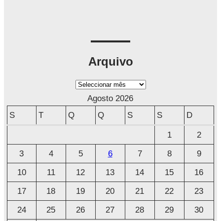
Arquivo
A
r
Agosto 2026
q
S
T
Q
Q
S
S
D
u
1
2
i
3
4
5
6
7
8
9
v
o
10
11
12
13
14
15
16
17
18
19
20
21
22
23
24
25
26
27
28
29
30