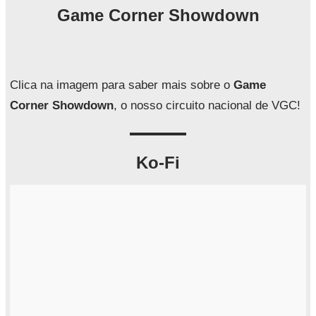
q
Game Corner Showdown
u
i
s
a
Clica na imagem para saber mais sobre o
Game
r
Corner Showdown
, o nosso circuito nacional de VGC!
Ko-Fi