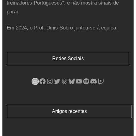
treinadores Portugueses”, e não mostra sinais de
parar.
Em 2024, o Prof. Dinis Sobro juntou-se á equipa.
Redes Sociais
Mail
Facebook
Instagram
Twitter
Threads
Bluesky
YouTube
Spotify
Discord
Twitch
Artigos recentes