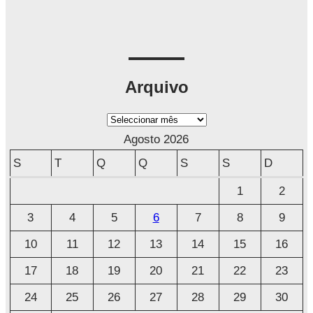
Arquivo
A
r
Agosto 2026
q
S
T
Q
Q
S
S
D
u
1
2
i
3
4
5
6
7
8
9
v
o
10
11
12
13
14
15
16
17
18
19
20
21
22
23
24
25
26
27
28
29
30