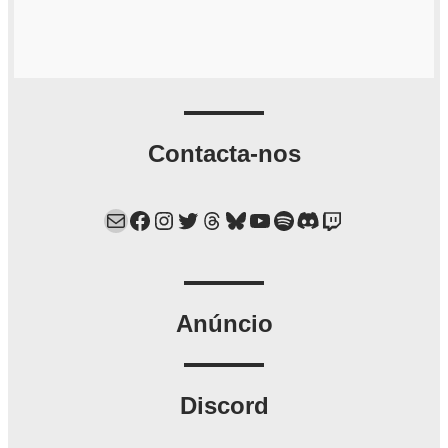
Contacta-nos
Mail
Facebook
Instagram
Twitter
Threads
Bluesky
YouTube
Spotify
Discord
Twitch
Anúncio
Discord