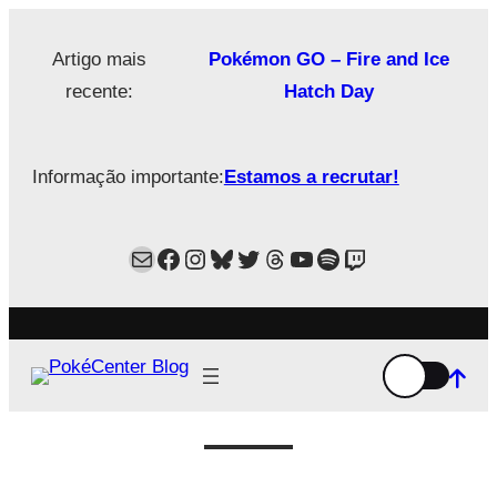
Saltar
para
Artigo mais
Pokémon GO – Fire and Ice
o
recente:
Hatch Day
conteúdo
Informação importante:
Estamos a recrutar!
Mail
Facebook
Instagram
Bluesky
Twitter
Estamos no Threads!
YouTube
Spotify
Twitch