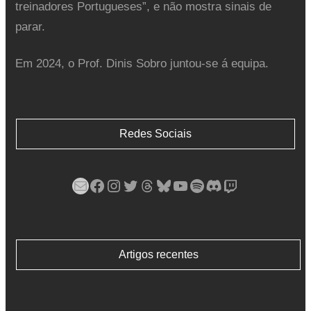
treinadores Portugueses”, e não mostra sinais de
parar.
Em 2024, o Prof. Dinis Sobro juntou-se á equipa.
Redes Sociais
Mail
Facebook
Instagram
Twitter
Threads
Bluesky
YouTube
Spotify
Discord
Twitch
Artigos recentes