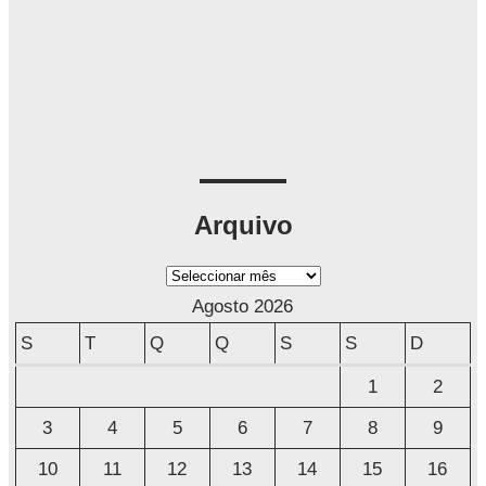
Arquivo
A
r
Agosto 2026
q
S
T
Q
Q
S
S
D
u
1
2
i
3
4
5
6
7
8
9
v
o
10
11
12
13
14
15
16