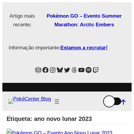
Saltar
para
Artigo mais
Pokémon GO – Evento Summer
o
recente:
Marathon: Arctic Embers
conteúdo
Informação importante:
Estamos a recrutar!
Mail
Facebook
Instagram
Bluesky
Twitter
Estamos no Threads!
YouTube
Spotify
Twitch
Etiqueta:
ano novo lunar 2023