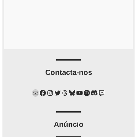
Contacta-nos
Mail
Facebook
Instagram
Twitter
Threads
Bluesky
YouTube
Spotify
Discord
Twitch
Anúncio