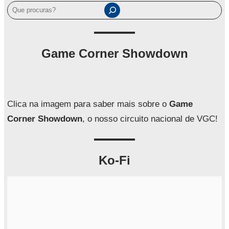
P
e
s
q
Game Corner Showdown
u
i
s
a
Clica na imagem para saber mais sobre o
Game
r
Corner Showdown
, o nosso circuito nacional de VGC!
Ko-Fi