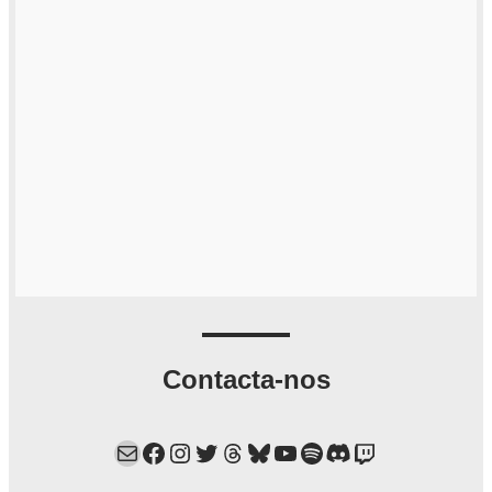
Contacta-nos
Mail
Facebook
Instagram
Twitter
Threads
Bluesky
YouTube
Spotify
Discord
Twitch