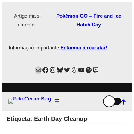
Saltar
para
Artigo mais
Pokémon GO – Fire and Ice
o
recente:
Hatch Day
conteúdo
Informação importante:
Estamos a recrutar!
Mail
Facebook
Instagram
Bluesky
Twitter
Estamos no Threads!
YouTube
Spotify
Twitch
Etiqueta:
Earth Day Cleanup