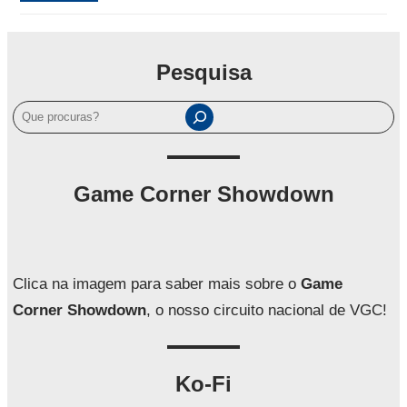
Pesquisa
P
e
s
q
Game Corner Showdown
u
i
s
a
Clica na imagem para saber mais sobre o
Game
r
Corner Showdown
, o nosso circuito nacional de VGC!
Ko-Fi