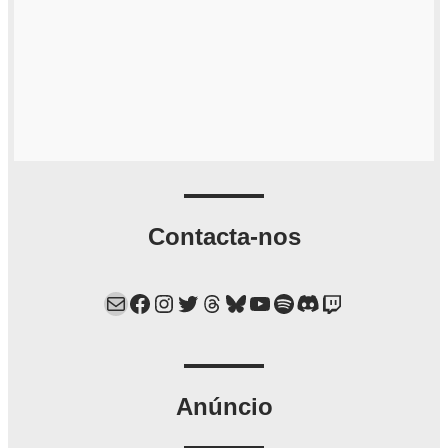
Contacta-nos
Mail
Facebook
Instagram
Twitter
Threads
Bluesky
YouTube
Spotify
Discord
Twitch
Anúncio