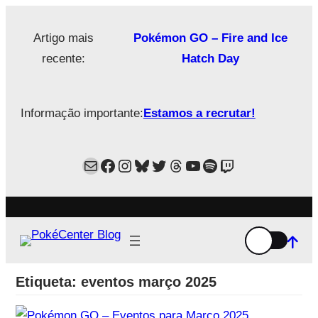
Saltar
para
Artigo mais
Pokémon GO – Fire and Ice
o
recente:
Hatch Day
conteúdo
Informação importante:
Estamos a recrutar!
Mail
Facebook
Instagram
Bluesky
Twitter
Estamos no Threads!
YouTube
Spotify
Twitch
Etiqueta:
eventos março 2025