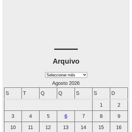
Arquivo
A
r
Agosto 2026
q
S
T
Q
Q
S
S
D
u
1
2
i
3
4
5
6
7
8
9
v
o
10
11
12
13
14
15
16