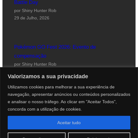
Battle Day
por Shiny Hunter Rob
29 de Julho, 2026
Pokémon GO Fest 2026: Evento de
compensação
por Shiny Hunter Rob
24 de Julho, 2026
Valorizamos a sua privacidade
Utilizamos cookies para melhorar a sua experiência de
navegação, apresentar anúncios ou conteúdos personalizados
e analisar o nosso tráfego. Ao clicar em "Aceitar Todos",
concorda com a utilização de cookies.
Website desenhado por Roberto Coutinho
Aceitar tudo
© 2012-2026 PokéCenter Blog