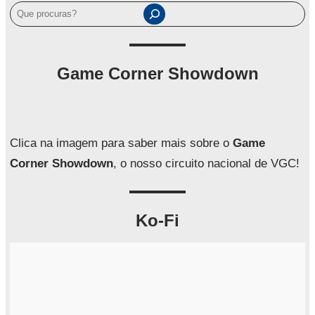
P
e
s
q
Game Corner Showdown
u
i
s
a
Clica na imagem para saber mais sobre o
Game
r
Corner Showdown
, o nosso circuito nacional de VGC!
Ko-Fi