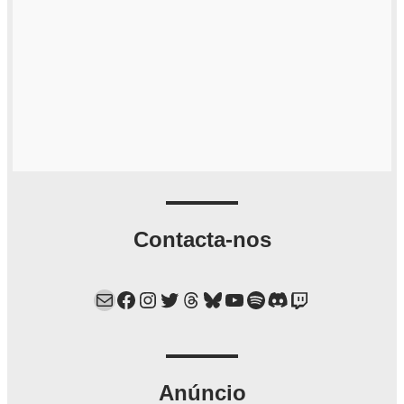
Contacta-nos
Mail
Facebook
Instagram
Twitter
Threads
Bluesky
YouTube
Spotify
Discord
Twitch
Anúncio