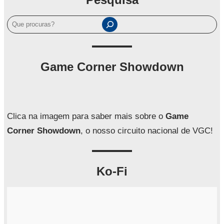
P
e
s
q
Game Corner Showdown
u
i
s
a
Clica na imagem para saber mais sobre o
Game
r
Corner Showdown
, o nosso circuito nacional de VGC!
Ko-Fi