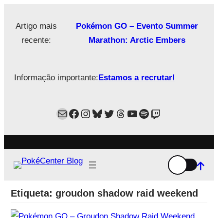
Saltar
para
Artigo mais
Pokémon GO – Evento Summer
o
recente:
Marathon: Arctic Embers
conteúdo
Informação importante:
Estamos a recrutar!
Mail
Facebook
Instagram
Bluesky
Twitter
Estamos no Threads!
YouTube
Spotify
Twitch
Etiqueta:
groudon shadow raid weekend