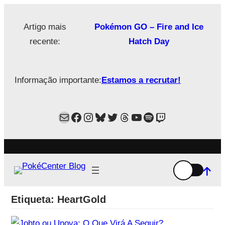
Saltar
para
Artigo mais
Pokémon GO – Fire and Ice
o
recente:
Hatch Day
conteúdo
Informação importante:
Estamos a recrutar!
Mail
Facebook
Instagram
Bluesky
Twitter
Estamos no Threads!
YouTube
Spotify
Twitch
Etiqueta:
HeartGold