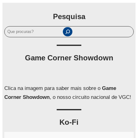
Pesquisa
P
e
s
q
Game Corner Showdown
u
i
s
a
Clica na imagem para saber mais sobre o
Game
r
Corner Showdown
, o nosso circuito nacional de VGC!
Ko-Fi