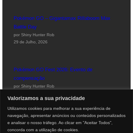
Pokémon GO – Gigantamax Rillaboom Max
Battle Day
por Shiny Hunter Rob
29 de Julho, 2026
Pokémon GO Fest 2026: Evento de
compensação
por Shiny Hunter Rob
24 de Julho, 2026
Valorizamos a sua privacidade
Utilizamos cookies para melhorar a sua experiência de
navegação, apresentar anúncios ou conteúdos personalizados
e analisar o nosso tráfego. Ao clicar em "Aceitar Todos",
concorda com a utilização de cookies.
Website desenhado por Roberto Coutinho