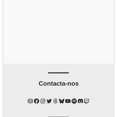
Contacta-nos
Mail
Facebook
Instagram
Twitter
Threads
Bluesky
YouTube
Spotify
Discord
Twitch