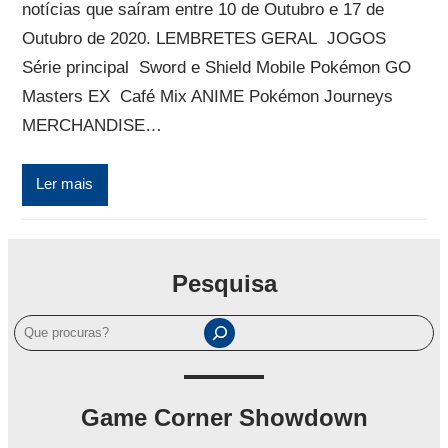
notícias que saíram entre 10 de Outubro e 17 de
Outubro de 2020. LEMBRETES GERAL JOGOS
Série principal Sword e Shield Mobile Pokémon GO
Masters EX Café Mix ANIME Pokémon Journeys
MERCHANDISE…
Ler mais
Pesquisa
P
e
s
q
Game Corner Showdown
u