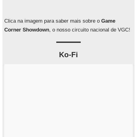
i
s
a
Clica na imagem para saber mais sobre o
Game
r
Corner Showdown
, o nosso circuito nacional de VGC!
Ko-Fi