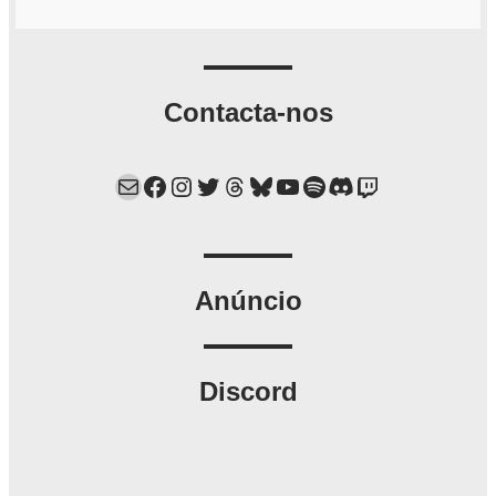
Contacta-nos
Mail
Facebook
Instagram
Twitter
Threads
Bluesky
YouTube
Spotify
Discord
Twitch
Anúncio
Discord