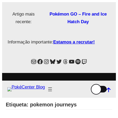
Saltar
para
Artigo mais
Pokémon GO – Fire and Ice
o
recente:
Hatch Day
conteúdo
Informação importante:
Estamos a recrutar!
Mail
Facebook
Instagram
Bluesky
Twitter
Estamos no Threads!
YouTube
Spotify
Twitch
Etiqueta:
pokemon journeys