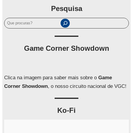
Pesquisa
P
e
s
q
Game Corner Showdown
u
i
s
a
Clica na imagem para saber mais sobre o
Game
r
Corner Showdown
, o nosso circuito nacional de VGC!
Ko-Fi