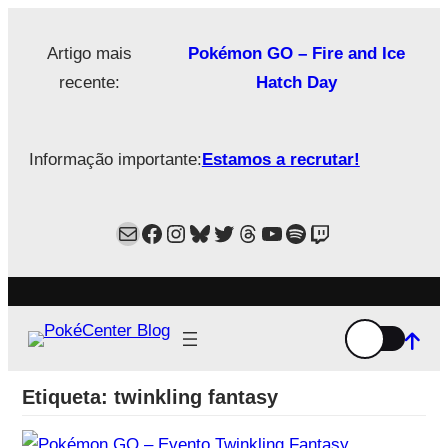
Saltar
para
Artigo mais
Pokémon GO – Fire and Ice
o
recente:
Hatch Day
conteúdo
Informação importante:
Estamos a recrutar!
Mail
Facebook
Instagram
Bluesky
Twitter
Estamos no Threads!
YouTube
Spotify
Twitch
Etiqueta:
twinkling fantasy