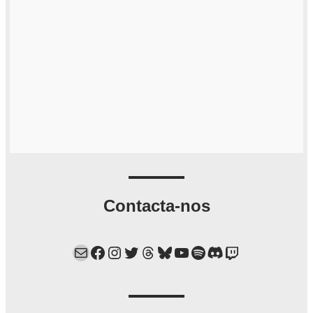
Contacta-nos
Mail
Facebook
Instagram
Twitter
Threads
Bluesky
YouTube
Spotify
Discord
Twitch