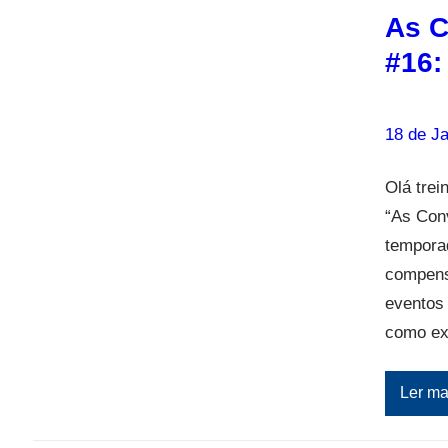
As C
#16:
18 de Ja
Olá trei
“As Con
temporad
compens
eventos
como ex
Ler ma