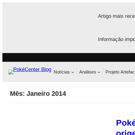
Saltar
para
Artigo mais rece
o
conteúdo
Informação impo
Notícias
Análises
Projeto Artefac
Mês:
Janeiro 2014
Poké
orig