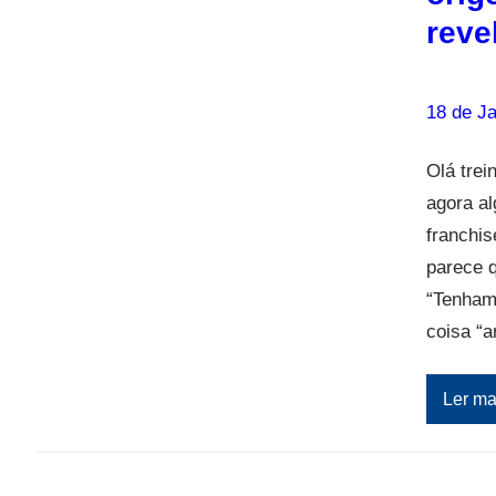
reve
18 de Ja
Olá tre
agora a
franchi
parece q
“Tenham
coisa “
Ler ma