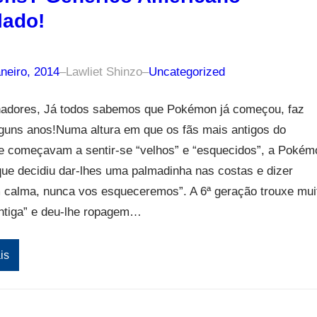
lado!
neiro, 2014
–
Lawliet Shinzo
–
Uncategorized
inadores, Já todos sabemos que Pokémon já começou, faz
lguns anos!Numa altura em que os fãs mais antigos do
se começavam a sentir-se “velhos” e “esquecidos”, a Pokém
ue decidiu dar-lhes uma palmadinha nas costas e dizer
 calma, nunca vos esqueceremos”. A 6ª geração trouxe mui
antiga” e deu-lhe ropagem…
is