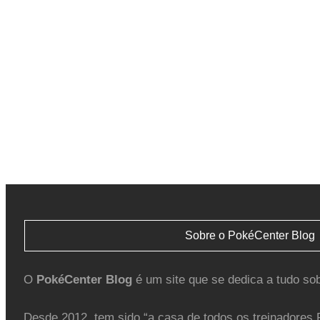
Sobre o PokéCenter Blog
O
PokéCenter Blog
é um site que se dedica a tudo so
Desde 2012, tem sido “a casa de todos os treinadores 