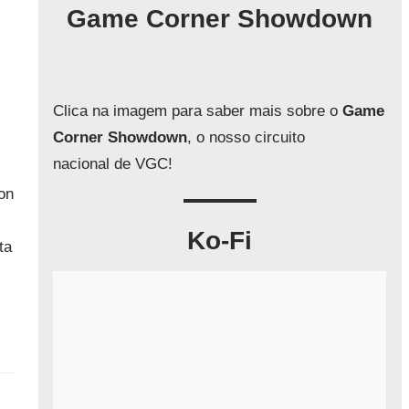
q
Game Corner Showdown
u
i
s
a
Clica na imagem para saber mais sobre o
Game
r
Corner Showdown
, o nosso circuito
nacional de VGC!
on
Ko-Fi
ta