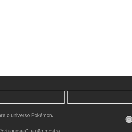
bre o universo Pokémon.
Mail
Portugueses”, e não mostra