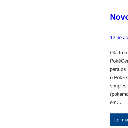
Novo
12 de Ja
Olá tre
PokéCen
para os 
o PokÉx-
simples:
(pokemo
em…
Ler ma