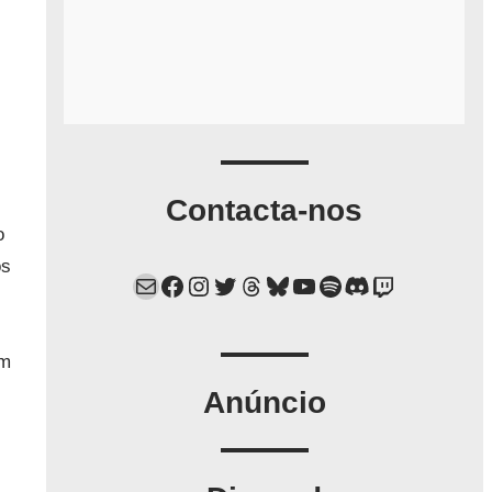
Contacta-nos
o
os
Mail
Facebook
Instagram
Twitter
Threads
Bluesky
YouTube
Spotify
Discord
Twitch
em
Anúncio