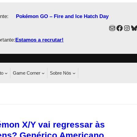
nte:
Pokémon GO – Fire and Ice Hatch Day
Mail
Faceb
Ins
B
rtante:
Estamos a recrutar!
to
Game Corner
Sobre Nós
mon X/Y vai regressar às
ens? Genérico Americano