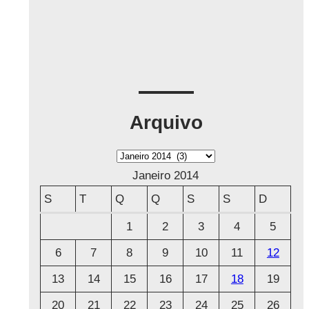
Arquivo
A
r
Janeiro 2014
q
S
T
Q
Q
S
S
D
u
1
2
3
4
5
i
6
7
8
9
10
11
12
v
o
13
14
15
16
17
18
19
20
21
22
23
24
25
26