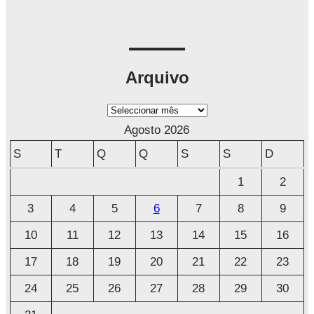
Arquivo
A
r
Agosto 2026
q
S
T
Q
Q
S
S
D
u
1
2
i
3
4
5
6
7
8
9
v
o
10
11
12
13
14
15
16
17
18
19
20
21
22
23
24
25
26
27
28
29
30