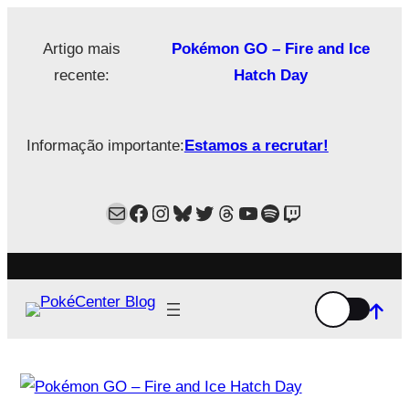
Saltar
para
Artigo mais
Pokémon GO – Fire and Ice
o
recente:
Hatch Day
conteúdo
Informação importante:
Estamos a recrutar!
Mail
Facebook
Instagram
Bluesky
Twitter
Estamos no Threads!
YouTube
Spotify
Twitch