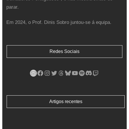
parar.
Em 2024, o Prof. Dinis Sobro juntou-se á equipa.
Redes Sociais
Mail
Facebook
Instagram
Twitter
Threads
Bluesky
YouTube
Spotify
Discord
Twitch
Artigos recentes