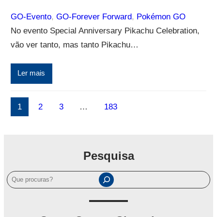
GO-Evento
, 
GO-Forever Forward
, 
Pokémon GO
No evento Special Anniversary Pikachu Celebration,
vão ver tanto, mas tanto Pikachu…
Ler mais
1
2
3
…
183
Pesquisa
P
e
s
q