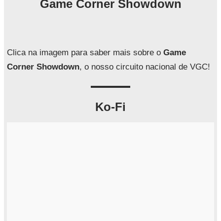
Game Corner Showdown
u
i
s
a
Clica na imagem para saber mais sobre o
Game
r
Corner Showdown
, o nosso circuito nacional de VGC!
Ko-Fi