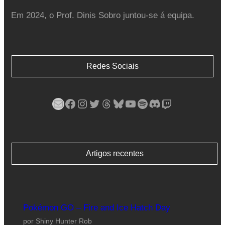
Em 2024, o Prof. Dinis Sobro juntou-se á equipa.
Redes Sociais
Mail
Facebook
Instagram
Twitter
Threads
Bluesky
YouTube
Spotify
Discord
Twitch
Artigos recentes
Pokémon GO – Fire and Ice Hatch Day
por Shiny Hunter Rob