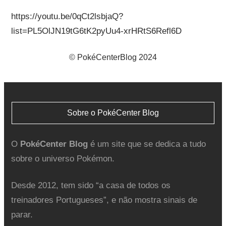
https://youtu.be/0qCt2lsbjaQ?
list=PL5OlJN19tG6tK2pyUu4-xrHRtS6Refl6D
© PokéCenterBlog 2024
Sobre o PokéCenter Blog
O
PokéCenter Blog
é um site que se dedica a tudo
sobre o universo Pokémon.
Desde 2012, tem sido “a casa de todos os
treinadores Portugueses”, e não mostra sinais de
parar.