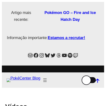
Saltar
para
Artigo mais
Pokémon GO – Fire and Ice
o
recente:
Hatch Day
conteúdo
Informação importante:
Estamos a recrutar!
Mail
Facebook
Instagram
Bluesky
Twitter
Estamos no Threads!
YouTube
Spotify
Twitch