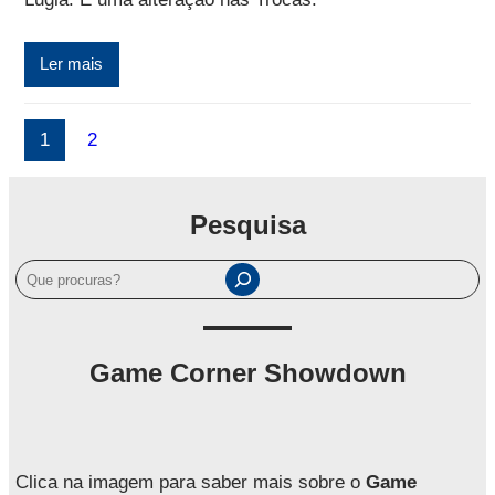
Ler mais
1
2
Pesquisa
P
e
s
q
Game Corner Showdown
u
i
s
a
Clica na imagem para saber mais sobre o
Game