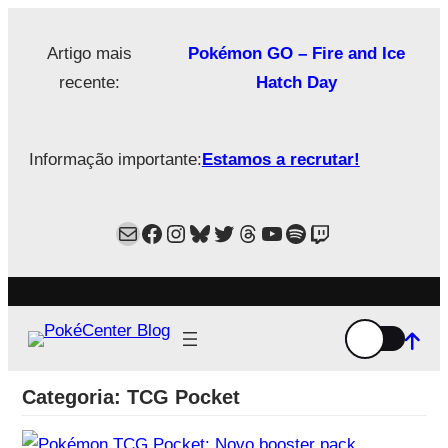
Saltar
para
Artigo mais
Pokémon GO – Fire and Ice
o
recente:
Hatch Day
conteúdo
Informação importante:
Estamos a recrutar!
Mail
Facebook
Instagram
Bluesky
Twitter
Estamos no Threads!
YouTube
Spotify
Twitch
Categoria:
TCG Pocket