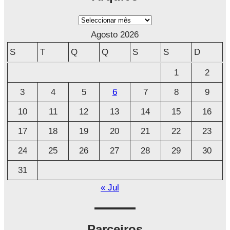
A
r
Agosto 2026
q
S
T
Q
Q
S
S
D
u
1
2
i
3
4
5
6
7
8
9
v
o
10
11
12
13
14
15
16
17
18
19
20
21
22
23
24
25
26
27
28
29
30
31
« Jul
Parceiros