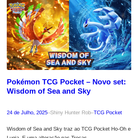
Pokémon TCG Pocket – Novo set:
Wisdom of Sea and Sky
24 de Julho, 2025
–
Shiny Hunter Rob
–
TCG Pocket
Wisdom of Sea and Sky traz ao TCG Pocket Ho-Oh e
Lugia. E uma alteração nas Trocas.