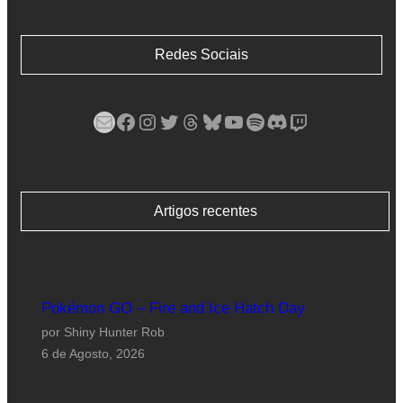
Redes Sociais
Mail
Facebook
Instagram
Twitter
Threads
Bluesky
YouTube
Spotify
Discord
Twitch
Artigos recentes
Pokémon GO – Fire and Ice Hatch Day
por Shiny Hunter Rob
6 de Agosto, 2026