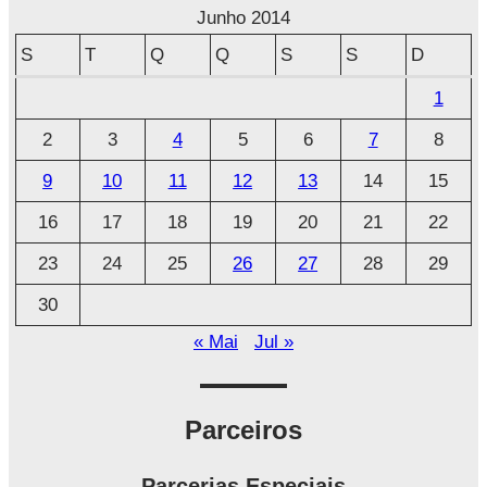
r
Junho 2014
q
S
T
Q
Q
S
S
D
u
1
i
2
3
4
5
6
7
8
v
o
9
10
11
12
13
14
15
16
17
18
19
20
21
22
23
24
25
26
27
28
29
30
« Mai
Jul »
Parceiros
Parcerias Especiais