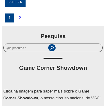
Ler mais
1
2
Pesquisa
P
e
s
q
Game Corner Showdown
u
i
s
a
Clica na imagem para saber mais sobre o
Game
r
Corner Showdown
, o nosso circuito nacional de VGC!