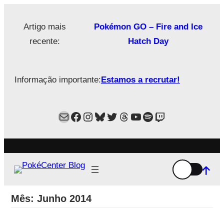
Saltar
para
Artigo mais
Pokémon GO – Fire and Ice
o
recente:
Hatch Day
conteúdo
Informação importante:
Estamos a recrutar!
Mail
Facebook
Instagram
Bluesky
Twitter
Estamos no Threads!
YouTube
Spotify
Twitch
Mês:
Junho 2014