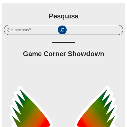
Pesquisa
P
e
s
q
Game Corner Showdown
u
i
s
a
r