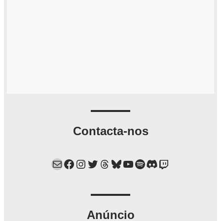
Contacta-nos
Mail
Facebook
Instagram
Twitter
Threads
Bluesky
YouTube
Spotify
Discord
Twitch
Anúncio