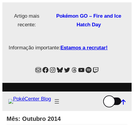
Saltar
para
Artigo mais
Pokémon GO – Fire and Ice
o
recente:
Hatch Day
conteúdo
Informação importante:
Estamos a recrutar!
Mail
Facebook
Instagram
Bluesky
Twitter
Estamos no Threads!
YouTube
Spotify
Twitch
Mês:
Outubro 2014