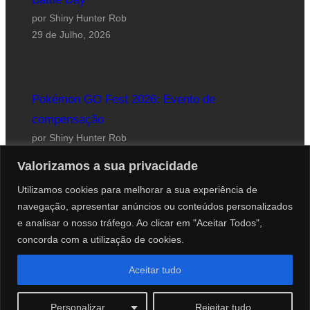
por Shiny Hunter Rob
29 de Julho, 2026
Pokémon GO Fest 2026: Evento de
compensação
por Shiny Hunter Rob
24 de Julho, 2026
Valorizamos a sua privacidade
Utilizamos cookies para melhorar a sua experiência de
navegação, apresentar anúncios ou conteúdos personalizados
e analisar o nosso tráfego. Ao clicar em "Aceitar Todos",
concorda com a utilização de cookies.
Website desenhado por Roberto Coutinho
Aceitar tudo
© 2012-2026 PokéCenter Blog
Personalizar
Rejeitar tudo