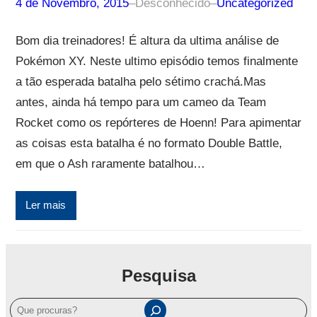
4 de Novembro, 2015
–
Desconhecido
–
Uncategorized
Bom dia treinadores! É altura da ultima análise de
Pokémon XY. Neste ultimo episódio temos finalmente
a tão esperada batalha pelo sétimo crachá.Mas
antes, ainda há tempo para um cameo da Team
Rocket como os repórteres de Hoenn! Para apimentar
as coisas esta batalha é no formato Double Battle,
em que o Ash raramente batalhou…
Ler mais
Pesquisa
P