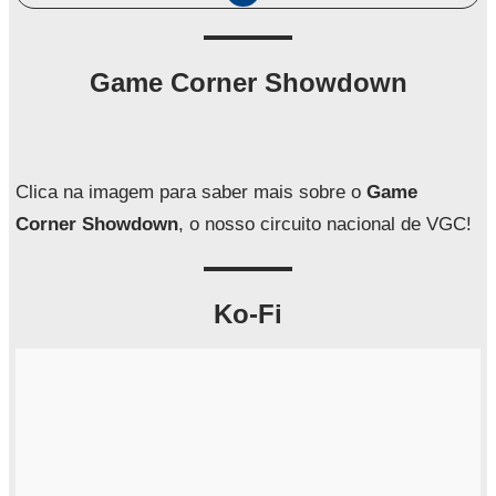
e
s
q
Game Corner Showdown
u
i
s
a
Clica na imagem para saber mais sobre o
Game
r
Corner Showdown
, o nosso circuito nacional de VGC!
Ko-Fi