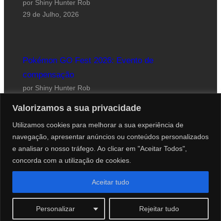
por Shiny Hunter Rob
29 de Julho, 2026
Pokémon GO Fest 2026: Evento de
compensação
por Shiny Hunter Rob
24 de Julho, 2026
Valorizamos a sua privacidade
Utilizamos cookies para melhorar a sua experiência de
navegação, apresentar anúncios ou conteúdos personalizados
e analisar o nosso tráfego. Ao clicar em "Aceitar Todos",
concorda com a utilização de cookies.
Website desenhado por Roberto Coutinho
Aceitar tudo
© 2012-2026 PokéCenter Blog
Personalizar
Rejeitar tudo