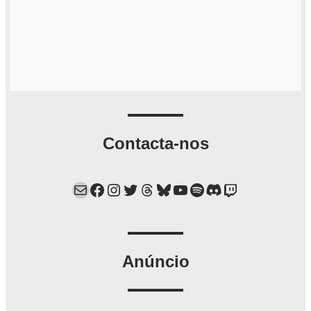
Contacta-nos
Mail
Facebook
Instagram
Twitter
Threads
Bluesky
YouTube
Spotify
Discord
Twitch
Anúncio