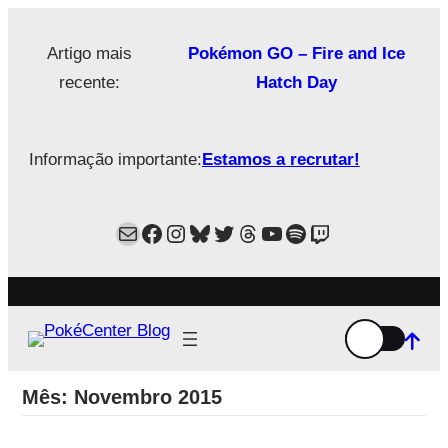
Saltar
para
Artigo mais
Pokémon GO – Fire and Ice
o
recente:
Hatch Day
conteúdo
Informação importante:
Estamos a recrutar!
Mail
Facebook
Instagram
Bluesky
Twitter
Estamos no Threads!
YouTube
Spotify
Twitch
Mês:
Novembro 2015