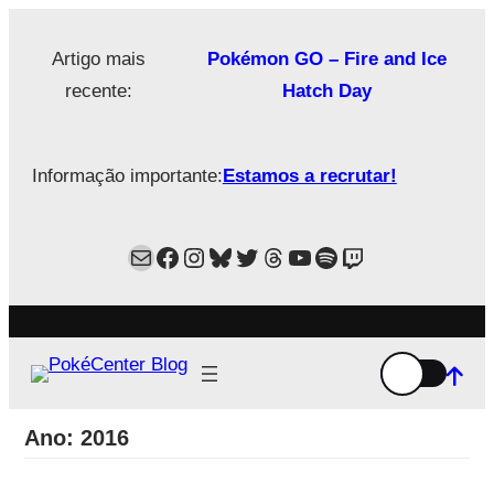
Saltar
para
Artigo mais
Pokémon GO – Fire and Ice
o
recente:
Hatch Day
conteúdo
Informação importante:
Estamos a recrutar!
Mail
Facebook
Instagram
Bluesky
Twitter
Estamos no Threads!
YouTube
Spotify
Twitch
Ano:
2016