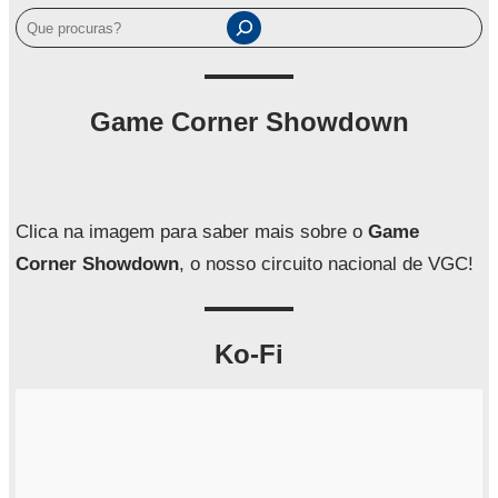
P
e
s
q
Game Corner Showdown
u
i
s
a
Clica na imagem para saber mais sobre o
Game
r
Corner Showdown
, o nosso circuito nacional de VGC!
Ko-Fi