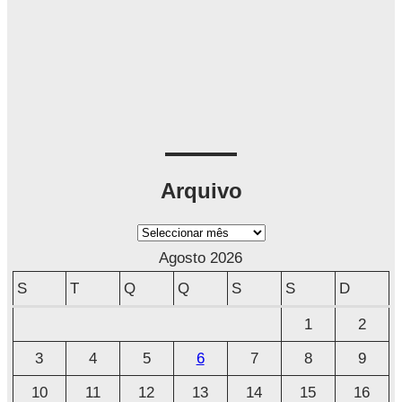
Arquivo
A
r
Agosto 2026
q
S
T
Q
Q
S
S
D
u
1
2
i
3
4
5
6
7
8
9
v
o
10
11
12
13
14
15
16