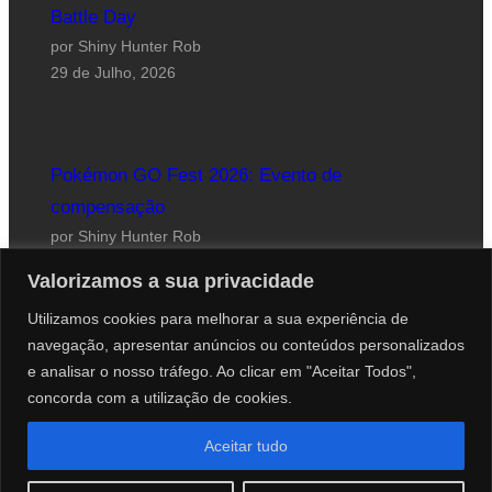
Battle Day
por Shiny Hunter Rob
29 de Julho, 2026
Pokémon GO Fest 2026: Evento de
compensação
por Shiny Hunter Rob
24 de Julho, 2026
Valorizamos a sua privacidade
Utilizamos cookies para melhorar a sua experiência de
navegação, apresentar anúncios ou conteúdos personalizados
e analisar o nosso tráfego. Ao clicar em "Aceitar Todos",
concorda com a utilização de cookies.
Website desenhado por Roberto Coutinho
Aceitar tudo
© 2012-2026 PokéCenter Blog