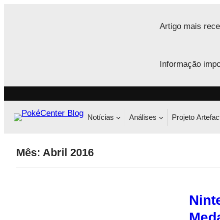
Saltar
para
Artigo mais rece
o
conteúdo
Informação impo
Notícias
Análises
Projeto Artefac
Mês:
Abril 2016
Nint
Med