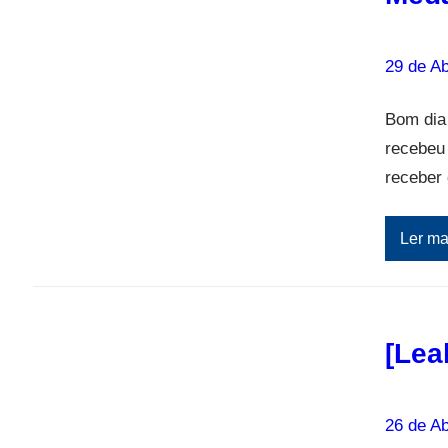
29 de Ab
Bom dia
recebeu
receber 
Ler ma
[Lea
26 de Ab