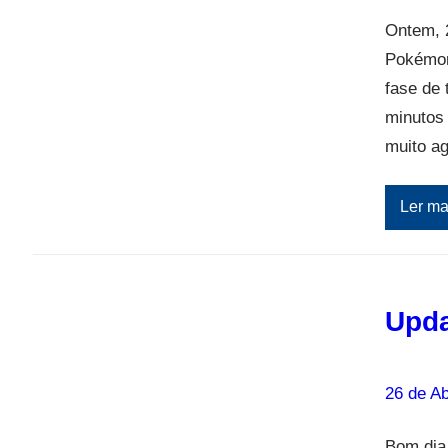
Ontem, 2
Pokémon
fase de 
minutos
muito a
Ler ma
Upda
26 de Ab
Bom dia