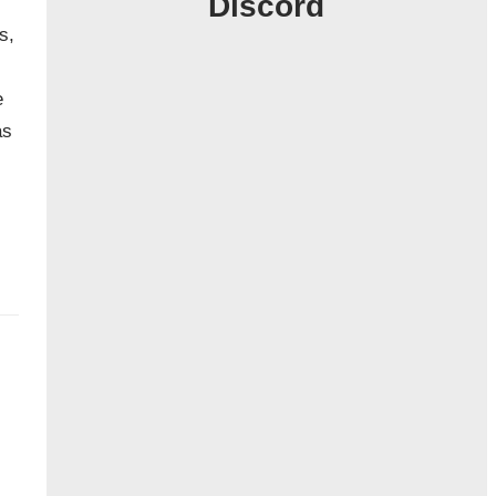
Discord
s,
e
as