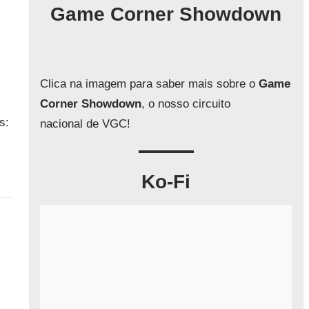
q
Game Corner Showdown
u
i
s
a
Clica na imagem para saber mais sobre o
Game
r
Corner Showdown
, o nosso circuito
s:
nacional de VGC!
Ko-Fi