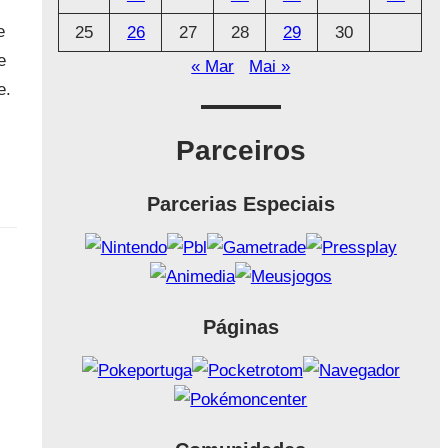
e
25
26
27
28
29
30
e
« Mar
Mai »
e.
Parceiros
Parcerias Especiais
Páginas