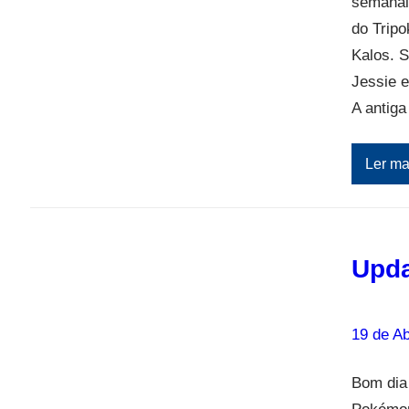
semanal
do Trip
Kalos. 
Jessie e
A antiga
Ler ma
Upda
19 de Ab
Bom dia 