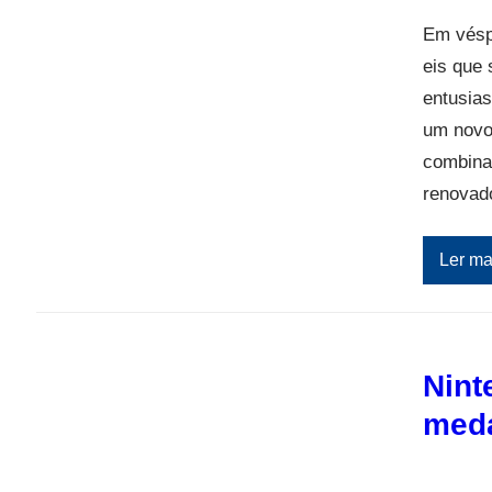
Em vésp
eis que
entusias
um novo 
combina
renovad
Ler ma
Nint
med