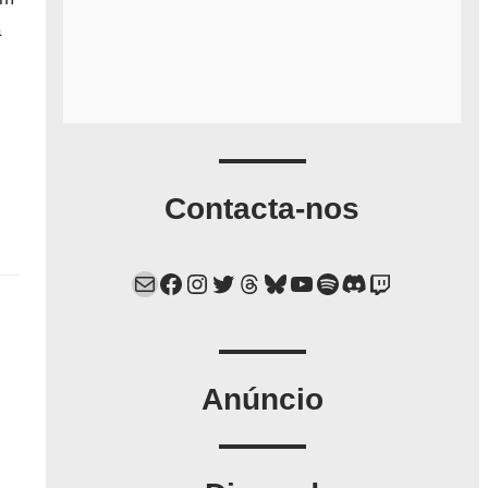
a
Contacta-nos
Mail
Facebook
Instagram
Twitter
Threads
Bluesky
YouTube
Spotify
Discord
Twitch
Anúncio