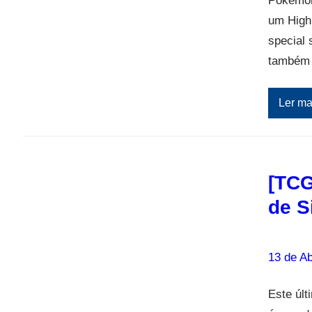
Pokémon
um High
special 
também 
Ler ma
[TCG
de S
13 de Ab
Este úl