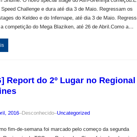
 Shuffle. O novo special stage do Ash-Greninja começou.É
 Speed Challenge e dura até dia 3 de Maio. Regressam os
stages do Keldeo e do Infernape, até dia 3 de Maio. Regres
a competição do Mega Blaziken, até 26 de Abril.Como a…
is
] Report do 2º Lugar no Regional
ines
ril, 2016
–
Desconhecido
–
Uncategorized
timo fim-de-semana foi marcado pelo começo da segunda