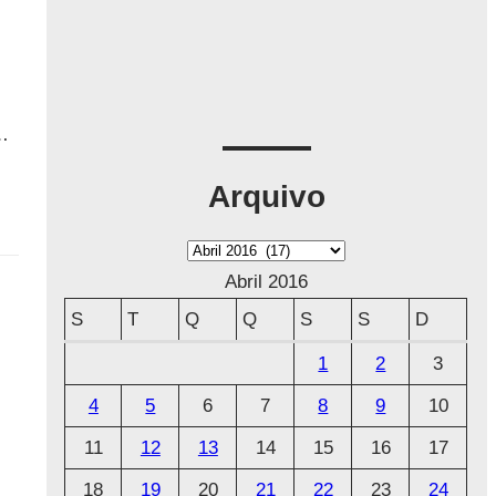
…
Arquivo
A
r
Abril 2016
q
S
T
Q
Q
S
S
D
u
1
2
3
i
4
5
6
7
8
9
10
v
o
11
12
13
14
15
16
17
18
19
20
21
22
23
24