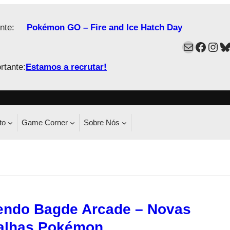
nte:
Pokémon GO – Fire and Ice Hatch Day
Mail
Faceb
Ins
B
rtante:
Estamos a recrutar!
to
Game Corner
Sobre Nós
endo Bagde Arcade – Novas
alhas Pokémon