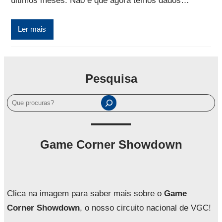
últimos meses. Não é que agora temos dados…
Ler mais
Pesquisa
P
e
s
q
Game Corner Showdown
u
i
s
a
Clica na imagem para saber mais sobre o
Game
r
Corner Showdown
, o nosso circuito nacional de VGC!