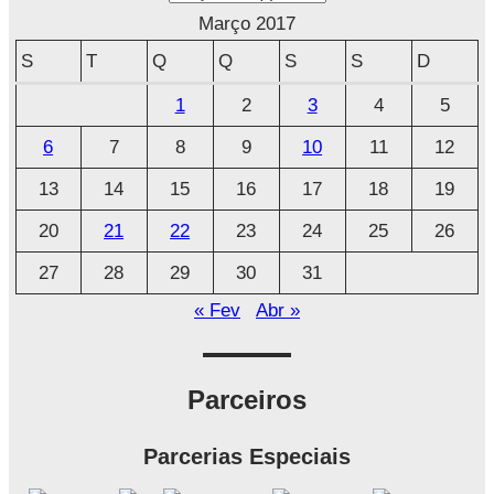
r
Março 2017
q
S
T
Q
Q
S
S
D
u
1
2
3
4
5
i
6
7
8
9
10
11
12
v
o
13
14
15
16
17
18
19
20
21
22
23
24
25
26
27
28
29
30
31
« Fev
Abr »
Parceiros
Parcerias Especiais