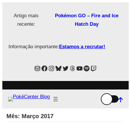
Saltar
para
Artigo mais
Pokémon GO – Fire and Ice
o
recente:
Hatch Day
conteúdo
Informação importante:
Estamos a recrutar!
Mail
Facebook
Instagram
Bluesky
Twitter
Estamos no Threads!
YouTube
Spotify
Twitch
Mês:
Março 2017