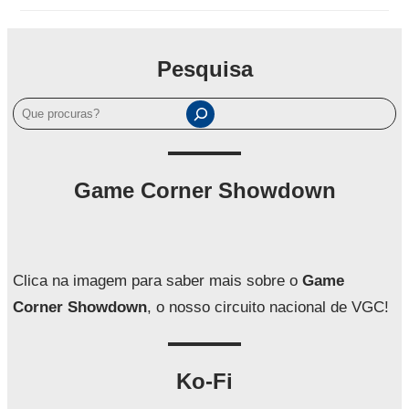
Pesquisa
P
e
s
q
Game Corner Showdown
u
i
s
a
Clica na imagem para saber mais sobre o
Game
r
Corner Showdown
, o nosso circuito nacional de VGC!
Ko-Fi