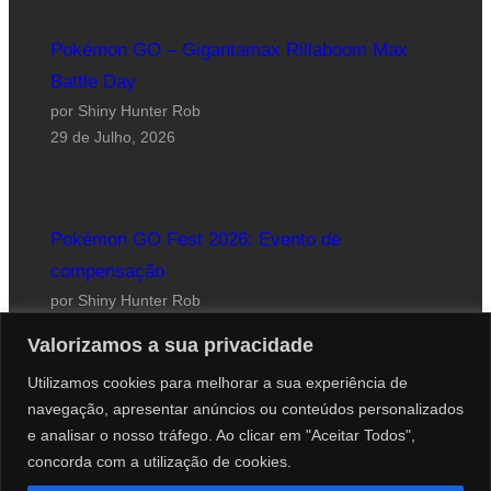
Pokémon GO – Gigantamax Rillaboom Max
Battle Day
por Shiny Hunter Rob
29 de Julho, 2026
Pokémon GO Fest 2026: Evento de
compensação
por Shiny Hunter Rob
24 de Julho, 2026
Valorizamos a sua privacidade
Utilizamos cookies para melhorar a sua experiência de
navegação, apresentar anúncios ou conteúdos personalizados
e analisar o nosso tráfego. Ao clicar em "Aceitar Todos",
concorda com a utilização de cookies.
Website desenhado por Roberto Coutinho