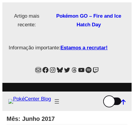
Saltar
para
Artigo mais
Pokémon GO – Fire and Ice
o
recente:
Hatch Day
conteúdo
Informação importante:
Estamos a recrutar!
Mail
Facebook
Instagram
Bluesky
Twitter
Estamos no Threads!
YouTube
Spotify
Twitch
Mês:
Junho 2017