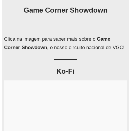
q
Game Corner Showdown
u
i
s
a
Clica na imagem para saber mais sobre o
Game
r
Corner Showdown
, o nosso circuito nacional de VGC!
Ko-Fi