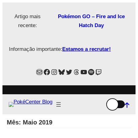
Saltar
para
Artigo mais
Pokémon GO – Fire and Ice
o
recente:
Hatch Day
conteúdo
Informação importante:
Estamos a recrutar!
Mail
Facebook
Instagram
Bluesky
Twitter
Estamos no Threads!
YouTube
Spotify
Twitch
Mês:
Maio 2019