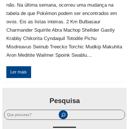
não. Na última semana, ocorreu uma mudança na
tabela de que Pokémon podem ser encontrados em
ovos. Eis as listas inteiras. 2 Km Bulbasaur
Charmander Squirtle Abra Machop Shellder Gastly
Krabby Chikorita Cyndaquil Totodile Pichu
Misdreavus Swinub Treecko Torchic Mudkip Makuhita
Aron Meditite Wailmer Spoink Swablu…
Ler mais
Pesquisa
P
e
s