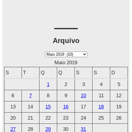
Arquivo
A
r
Maio 2019
q
S
T
Q
Q
S
S
D
u
1
2
3
4
5
i
6
7
8
9
10
11
12
v
o
13
14
15
16
17
18
19
20
21
22
23
24
25
26
27
28
29
30
31