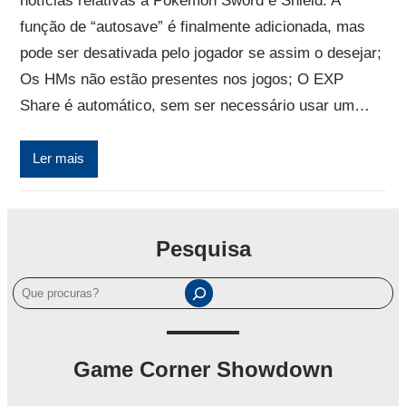
notícias relativas a Pokémon Sword e Shield. A
função de “autosave” é finalmente adicionada, mas
pode ser desativada pelo jogador se assim o desejar;
Os HMs não estão presentes nos jogos; O EXP
Share é automático, sem ser necessário usar um…
Ler mais
Pesquisa
P
e
s
q
Game Corner Showdown
u
i