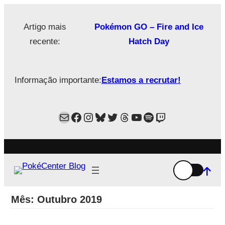
Saltar
para
Artigo mais
Pokémon GO – Fire and Ice
o
recente:
Hatch Day
conteúdo
Informação importante:
Estamos a recrutar!
Mail
Facebook
Instagram
Bluesky
Twitter
Estamos no Threads!
YouTube
Spotify
Twitch
Mês:
Outubro 2019