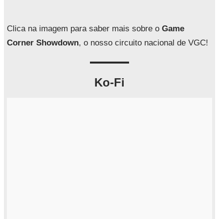
s
a
Clica na imagem para saber mais sobre o
Game
r
Corner Showdown
, o nosso circuito nacional de VGC!
Ko-Fi