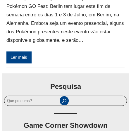
Pokémon GO Fest: Berlin tem lugar este fim de
semana entre os dias 1 e 3 de Julho, em Berlim, na
Alemanha. Embora seja um evento presencial, alguns
dos Pokémon presentes neste evento vão estar
disponíveis globalmente, e serão…
Ler mais
Pesquisa
P
e
s
q
Game Corner Showdown
u