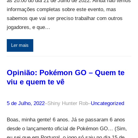
as 20:00 do dia 21 de Julho de 2022. Ainda não temos
informações completas sobre este evento, mas
sabemos que vai ser preciso trabalhar com outros
jogadores, e que…
Ler mais
Opinião: Pokémon GO – Quem te
viu e quem te vê
5 de Julho, 2022
–
Shiny Hunter Rob
–
Uncategorized
Boas, minha gente! 6 anos. Já se passaram 6 anos
desde o lançamento oficial de Pokémon GO… (Sim,
eu sei que em Portugal, o jogo só saiu no dia 15 de