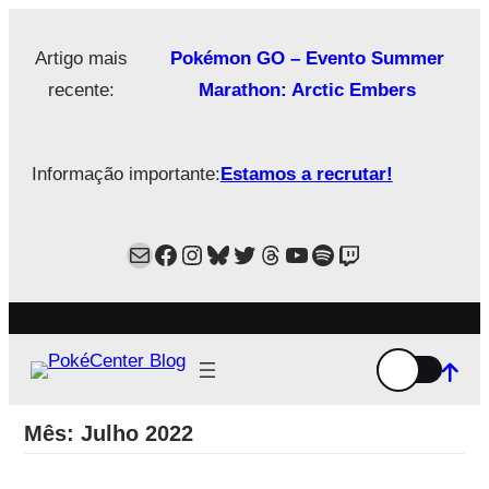
Saltar
para
Artigo mais
Pokémon GO – Evento Summer
o
recente:
Marathon: Arctic Embers
conteúdo
Informação importante:
Estamos a recrutar!
Mail
Facebook
Instagram
Bluesky
Twitter
Estamos no Threads!
YouTube
Spotify
Twitch
Mês:
Julho 2022