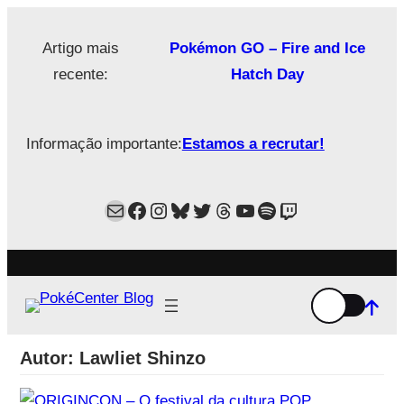
Saltar
para
Artigo mais
Pokémon GO – Fire and Ice
o
recente:
Hatch Day
conteúdo
Informação importante:
Estamos a recrutar!
Mail
Facebook
Instagram
Bluesky
Twitter
Estamos no Threads!
YouTube
Spotify
Twitch
Autor:
Lawliet Shinzo