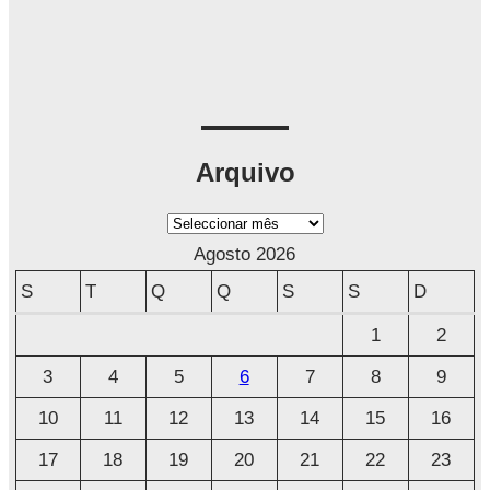
Arquivo
A
r
Agosto 2026
q
S
T
Q
Q
S
S
D
u
1
2
i
3
4
5
6
7
8
9
v
o
10
11
12
13
14
15
16
17
18
19
20
21
22
23