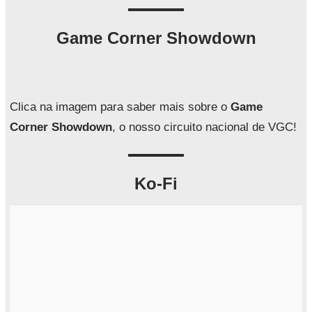
s
q
Game Corner Showdown
u
i
s
a
Clica na imagem para saber mais sobre o
Game
r
Corner Showdown
, o nosso circuito nacional de VGC!
Ko-Fi