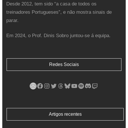
Desde 2012, tem sido “a casa de todos os
treinadores Portugueses”, e não mostra sinais de
parar.
Em 2024, o Prof. Dinis Sobro juntou-se á equipa.
Redes Sociais
Mail
Facebook
Instagram
Twitter
Threads
Bluesky
YouTube
Spotify
Discord
Twitch
Artigos recentes