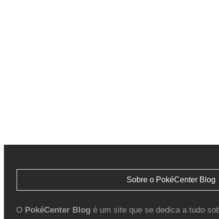
Sobre o PokéCenter Blog
O
PokéCenter Blog
é um site que se dedica a tudo so