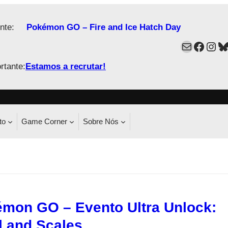
nte:
Pokémon GO – Fire and Ice Hatch Day
Mail
Faceb
Ins
B
rtante:
Estamos a recrutar!
to
Game Corner
Sobre Nós
mon GO – Evento Ultra Unlock:
l and Scales