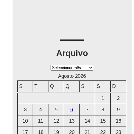
Arquivo
A
r
Agosto 2026
q
S
T
Q
Q
S
S
D
u
1
2
i
3
4
5
6
7
8
9
v
o
10
11
12
13
14
15
16
17
18
19
20
21
22
23