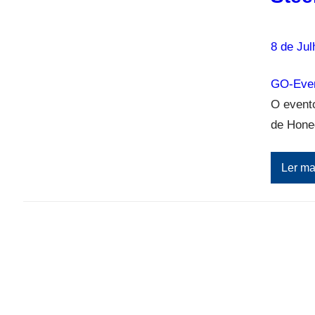
8 de Jul
GO-Eve
O evento
de Hone
Ler ma