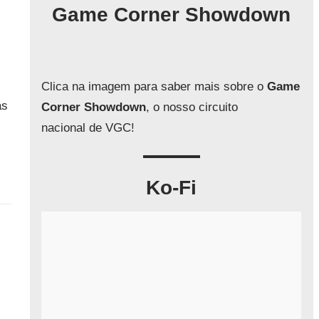
q
Game Corner Showdown
u
i
s
a
Clica na imagem para saber mais sobre o
Game
r
as
Corner Showdown
, o nosso circuito
nacional de VGC!
Ko-Fi