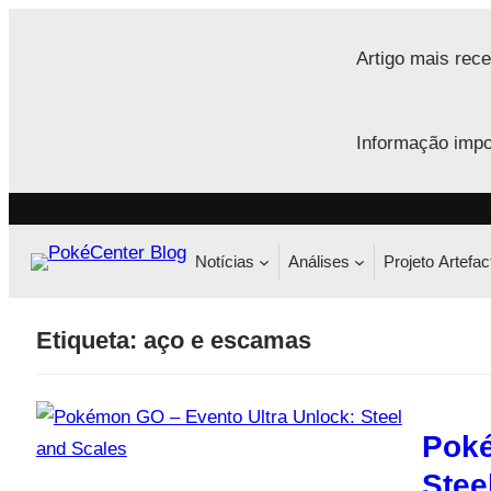
Saltar
para
Artigo mais rece
o
conteúdo
Informação impo
Notícias
Análises
Projeto Artefac
Etiqueta:
aço e escamas
Poké
Stee