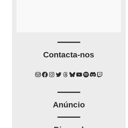
Contacta-nos
Mail
Facebook
Instagram
Twitter
Threads
Bluesky
YouTube
Spotify
Discord
Twitch
Anúncio