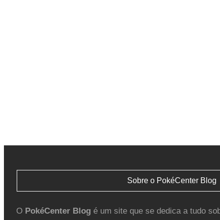
Sobre o PokéCenter Blog
O
PokéCenter Blog
é um site que se dedica a tudo so