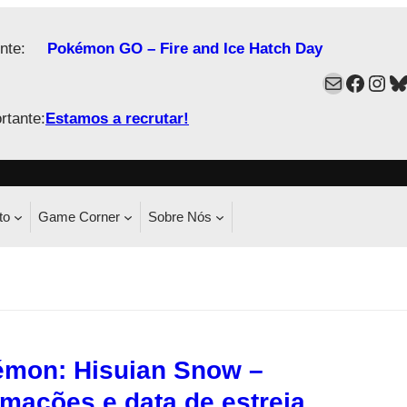
nte:
Pokémon GO – Fire and Ice Hatch Day
Mail
Faceb
Ins
B
rtante:
Estamos a recrutar!
to
Game Corner
Sobre Nós
mon: Hisuian Snow –
rmações e data de estreia