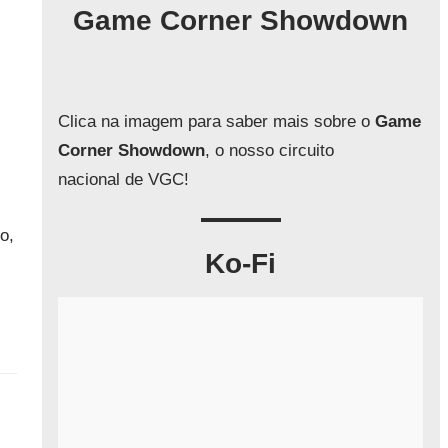
q
Game Corner Showdown
u
i
s
a
Clica na imagem para saber mais sobre o
Game
r
Corner Showdown
, o nosso circuito
nacional de VGC!
o,
Ko-Fi