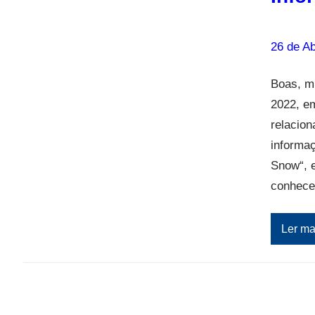
26 de Ab
Boas, m
2022, e
relacio
informa
Snow“, e
conhece
Ler ma