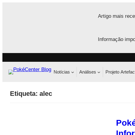
Saltar
para
Artigo mais rece
o
conteúdo
Informação impo
Notícias
Análises
Projeto Artefac
Etiqueta:
alec
Poké
Info