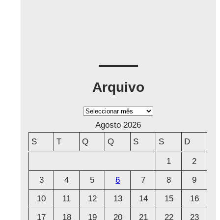
Arquivo
A
r
Agosto 2026
q
S
T
Q
Q
S
S
D
u
1
2
i
3
4
5
6
7
8
9
v
o
10
11
12
13
14
15
16
17
18
19
20
21
22
23