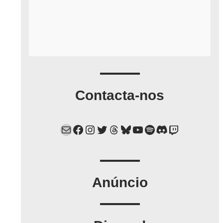
Contacta-nos
Mail
Facebook
Instagram
Twitter
Threads
Bluesky
YouTube
Spotify
Discord
Twitch
Anúncio