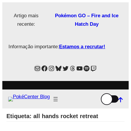
Saltar
para
Artigo mais
Pokémon GO – Fire and Ice
o
recente:
Hatch Day
conteúdo
Informação importante:
Estamos a recrutar!
Mail
Facebook
Instagram
Bluesky
Twitter
Estamos no Threads!
YouTube
Spotify
Twitch
Etiqueta:
all hands rocket retreat