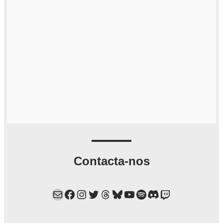
Contacta-nos
Mail
Facebook
Instagram
Twitter
Threads
Bluesky
YouTube
Spotify
Discord
Twitch