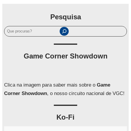
Pesquisa
P
e
s
q
Game Corner Showdown
u
i
s
a
Clica na imagem para saber mais sobre o
Game
r
Corner Showdown
, o nosso circuito nacional de VGC!
Ko-Fi