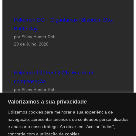
Pokémon GO – Gigantamax Rillaboom Max
Battle Day
por Shiny Hunter Rob
29 de Julho, 2026
Pokémon GO Fest 2026: Evento de
compensação
por Shiny Hunter Rob
24 de Julho, 2026
Valorizamos a sua privacidade
Utilizamos cookies para melhorar a sua experiência de
navegação, apresentar anúncios ou conteúdos personalizados
e analisar o nosso tráfego. Ao clicar em "Aceitar Todos",
concorda com a utilização de cookies.
Website desenhado por Roberto Coutinho