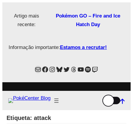
Saltar
para
Artigo mais
Pokémon GO – Fire and Ice
o
recente:
Hatch Day
conteúdo
Informação importante:
Estamos a recrutar!
Mail
Facebook
Instagram
Bluesky
Twitter
Estamos no Threads!
YouTube
Spotify
Twitch
Etiqueta:
attack