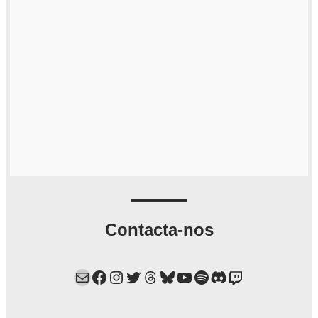
Contacta-nos
Mail
Facebook
Instagram
Twitter
Threads
Bluesky
YouTube
Spotify
Discord
Twitch