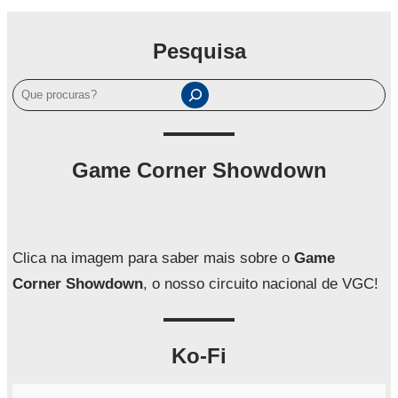
Pesquisa
P
e
s
q
Game Corner Showdown
u
i
s
a
Clica na imagem para saber mais sobre o
Game
r
Corner Showdown
, o nosso circuito nacional de VGC!
Ko-Fi