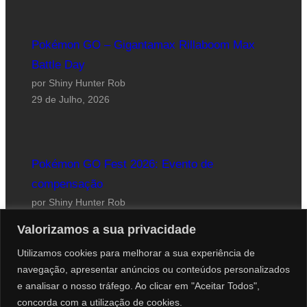
Pokémon GO – Gigantamax Rillaboom Max
Battle Day
por Shiny Hunter Rob
29 de Julho, 2026
Pokémon GO Fest 2026: Evento de
compensação
por Shiny Hunter Rob
24 de Julho, 2026
Valorizamos a sua privacidade
Utilizamos cookies para melhorar a sua experiência de
navegação, apresentar anúncios ou conteúdos personalizados
e analisar o nosso tráfego. Ao clicar em "Aceitar Todos",
concorda com a utilização de cookies.
Website desenhado por Roberto Coutinho