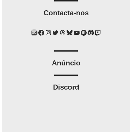
Contacta-nos
Mail
Facebook
Instagram
Twitter
Threads
Bluesky
YouTube
Spotify
Discord
Twitch
Anúncio
Discord