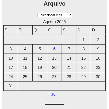
Arquivo
A
r
Agosto 2026
q
S
T
Q
Q
S
S
D
u
1
2
i
3
4
5
6
7
8
9
v
o
10
11
12
13
14
15
16
17
18
19
20
21
22
23
24
25
26
27
28
29
30
31
« Jul