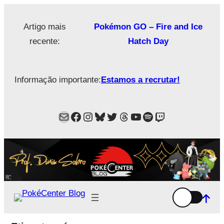
Saltar
para
Artigo mais
Pokémon GO – Fire and Ice
o
recente:
Hatch Day
conteúdo
Informação importante:
Estamos a recrutar!
Mail
Facebook
Instagram
Bluesky
Twitter
Estamos no Threads!
YouTube
Spotify
Twitch