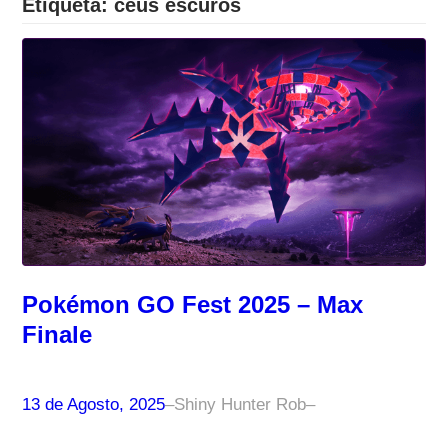
Etiqueta:
céus escuros
Pokémon GO Fest 2025 – Max
Finale
13 de Agosto, 2025
–
Shiny Hunter Rob
–