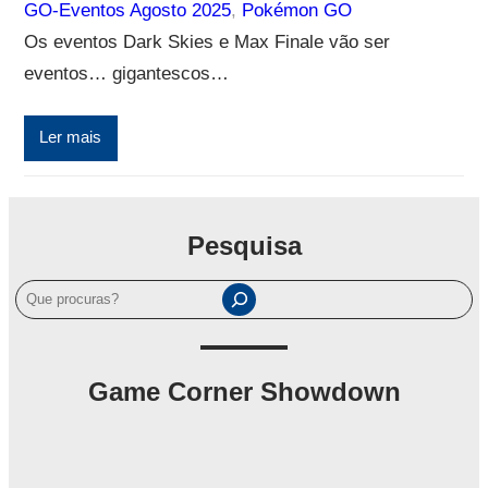
GO-Eventos Agosto 2025
, 
Pokémon GO
Os eventos Dark Skies e Max Finale vão ser
eventos… gigantescos…
Ler mais
Pesquisa
P
e
s
q
Game Corner Showdown
u
i
s