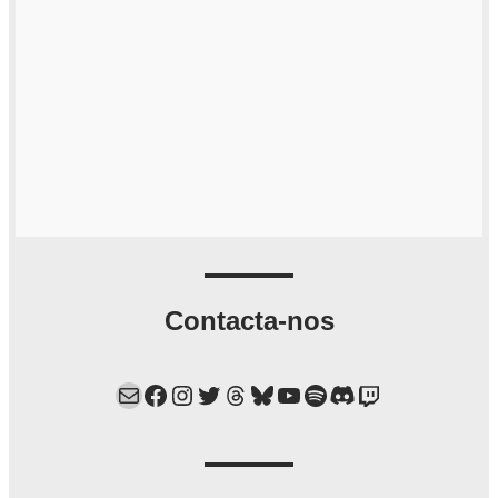
Contacta-nos
Mail
Facebook
Instagram
Twitter
Threads
Bluesky
YouTube
Spotify
Discord
Twitch