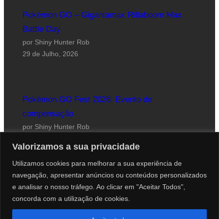
Pokémon GO – Gigantamax Rillaboom Max
Battle Day
por Shiny Hunter Rob
29 de Julho, 2026
Pokémon GO Fest 2026: Evento de
compensação
por Shiny Hunter Rob
24 de Julho, 2026
Valorizamos a sua privacidade
Utilizamos cookies para melhorar a sua experiência de
navegação, apresentar anúncios ou conteúdos personalizados
e analisar o nosso tráfego. Ao clicar em "Aceitar Todos",
concorda com a utilização de cookies.
Website desenhado por Roberto Coutinho