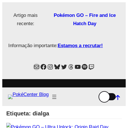
Saltar
para
Artigo mais
Pokémon GO – Fire and Ice
o
recente:
Hatch Day
conteúdo
Informação importante:
Estamos a recrutar!
Mail
Facebook
Instagram
Bluesky
Twitter
Estamos no Threads!
YouTube
Spotify
Twitch
Etiqueta:
dialga