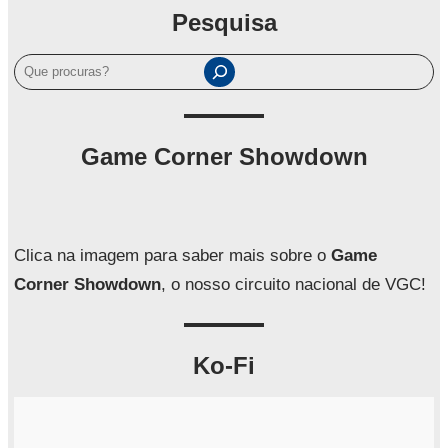
Pesquisa
P
e
s
q
Game Corner Showdown
u
i
s
a
Clica na imagem para saber mais sobre o
Game
r
Corner Showdown
, o nosso circuito nacional de VGC!
Ko-Fi