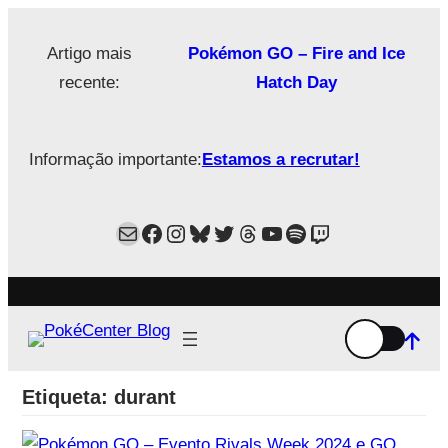
Saltar
para
Artigo mais
Pokémon GO – Fire and Ice
o
recente:
Hatch Day
conteúdo
Informação importante:
Estamos a recrutar!
Mail
Facebook
Instagram
Bluesky
Twitter
Estamos no Threads!
YouTube
Spotify
Twitch
Etiqueta:
durant