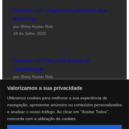
Pokémon GO – Gigantamax Rillaboom Max
Battle Day
por Shiny Hunter Rob
29 de Julho, 2026
Pokémon GO Fest 2026: Evento de
compensação
por Shiny Hunter Rob
24 de Julho, 2026
Valorizamos a sua privacidade
Utilizamos cookies para melhorar a sua experiência de
navegação, apresentar anúncios ou conteúdos personalizados
e analisar o nosso tráfego. Ao clicar em "Aceitar Todos",
concorda com a utilização de cookies.
Website desenhado por Roberto Coutinho