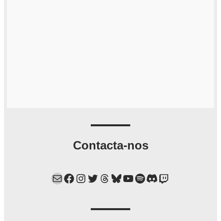
Contacta-nos
Mail
Facebook
Instagram
Twitter
Threads
Bluesky
YouTube
Spotify
Discord
Twitch