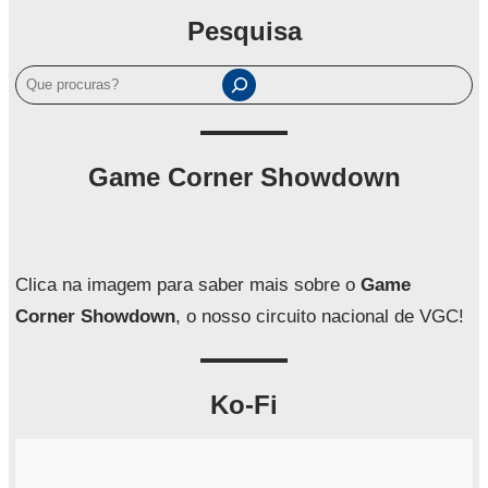
Pesquisa
P
e
s
q
Game Corner Showdown
u
i
s
a
Clica na imagem para saber mais sobre o
Game
r
Corner Showdown
, o nosso circuito nacional de VGC!
Ko-Fi