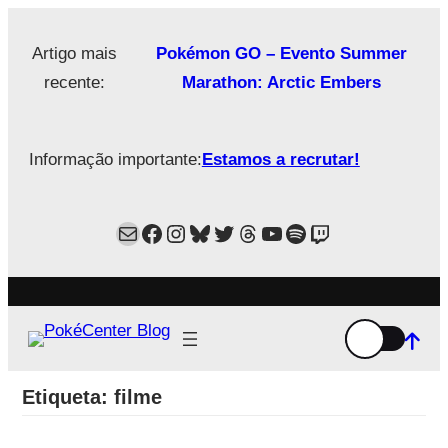
Saltar
para
Artigo mais
Pokémon GO – Evento Summer
o
recente:
Marathon: Arctic Embers
conteúdo
Informação importante:
Estamos a recrutar!
Mail
Facebook
Instagram
Bluesky
Twitter
Estamos no Threads!
YouTube
Spotify
Twitch
Etiqueta:
filme