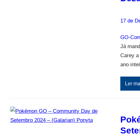
17 de D
GO-Com
Já mand
Carey a
ano inte
Ler ma
Pok
Sete