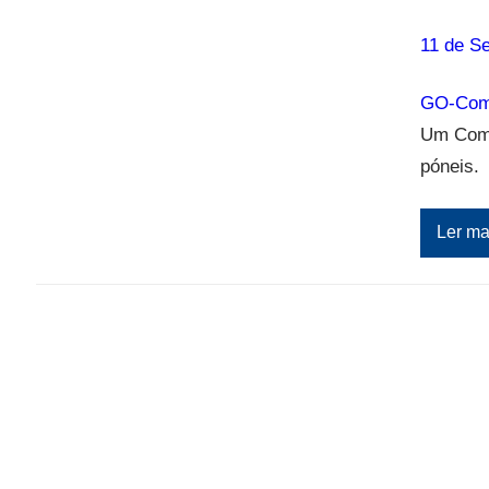
11 de S
GO-Com
Um Comm
póneis.
Ler ma