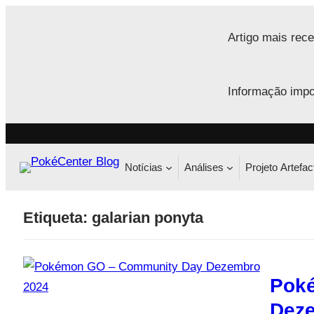
Saltar
para
Artigo mais rece
o
conteúdo
Informação impo
Notícias
Análises
Projeto Artefac
Etiqueta:
galarian ponyta
Pok
Dez