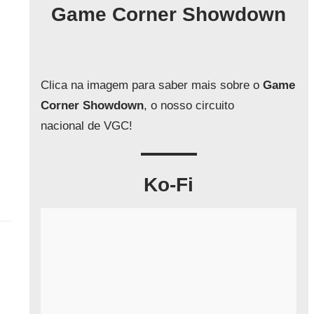
q
Game Corner Showdown
u
i
s
a
Clica na imagem para saber mais sobre o
Game
r
Corner Showdown
, o nosso circuito
nacional de VGC!
Ko-Fi