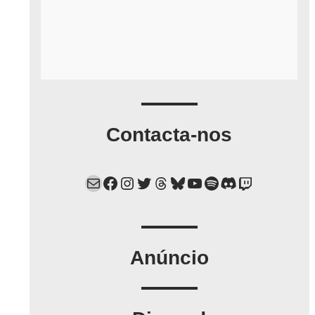
Contacta-nos
Mail
Facebook
Instagram
Twitter
Threads
Bluesky
YouTube
Spotify
Discord
Twitch
Anúncio