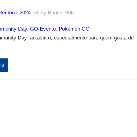
etembro, 2024
–
Shiny Hunter Rob
–
munity Day
, 
GO-Evento
, 
Pokémon GO
unity Day fantástico, especialmente para quem gosta de
is