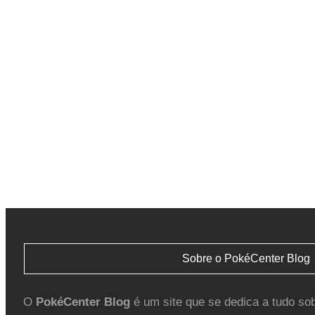
Sobre o PokéCenter Blog
O
PokéCenter Blog
é um site que se dedica a tudo so