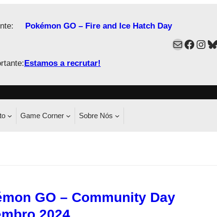
nte:
Pokémon GO – Fire and Ice Hatch Day
Mail
Faceb
Ins
B
rtante:
Estamos a recrutar!
to
Game Corner
Sobre Nós
émon GO – Community Day
embro 2024