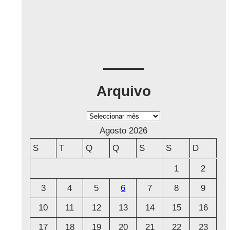
Arquivo
A
r
Agosto 2026
q
S
T
Q
Q
S
S
D
u
1
2
i
3
4
5
6
7
8
9
v
o
10
11
12
13
14
15
16
17
18
19
20
21
22
23