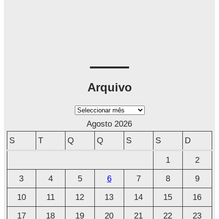
Arquivo
A
r
Agosto 2026
q
S
T
Q
Q
S
S
D
u
1
2
i
3
4
5
6
7
8
9
v
o
10
11
12
13
14
15
16
17
18
19
20
21
22
23