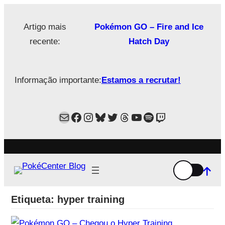
Saltar
para
Artigo mais
Pokémon GO – Fire and Ice
o
recente:
Hatch Day
conteúdo
Informação importante:
Estamos a recrutar!
Mail
Facebook
Instagram
Bluesky
Twitter
Estamos no Threads!
YouTube
Spotify
Twitch
Etiqueta:
hyper training