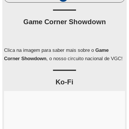
e
s
q
Game Corner Showdown
u
i
s
a
Clica na imagem para saber mais sobre o
Game
r
Corner Showdown
, o nosso circuito nacional de VGC!
Ko-Fi