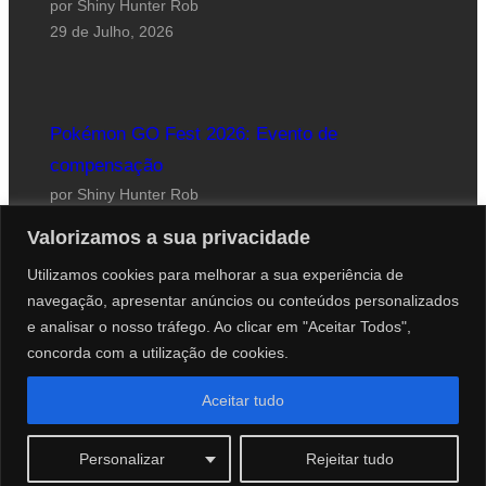
por Shiny Hunter Rob
29 de Julho, 2026
Pokémon GO Fest 2026: Evento de
compensação
por Shiny Hunter Rob
24 de Julho, 2026
Valorizamos a sua privacidade
Utilizamos cookies para melhorar a sua experiência de
navegação, apresentar anúncios ou conteúdos personalizados
e analisar o nosso tráfego. Ao clicar em "Aceitar Todos",
concorda com a utilização de cookies.
Website desenhado por Roberto Coutinho
Aceitar tudo
© 2012-2026 PokéCenter Blog
Personalizar
Rejeitar tudo