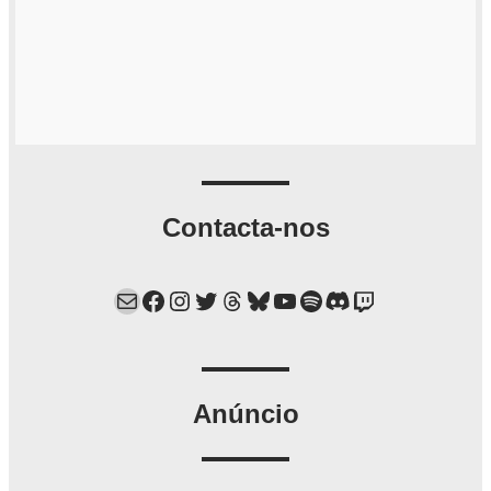
Contacta-nos
Mail
Facebook
Instagram
Twitter
Threads
Bluesky
YouTube
Spotify
Discord
Twitch
Anúncio