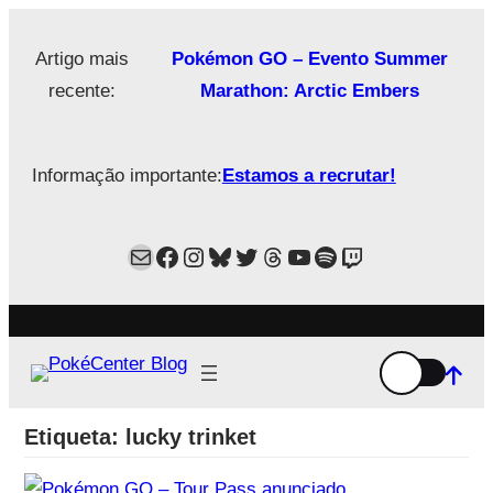
Saltar
para
Artigo mais
Pokémon GO – Evento Summer
o
recente:
Marathon: Arctic Embers
conteúdo
Informação importante:
Estamos a recrutar!
Mail
Facebook
Instagram
Bluesky
Twitter
Estamos no Threads!
YouTube
Spotify
Twitch
Etiqueta:
lucky trinket