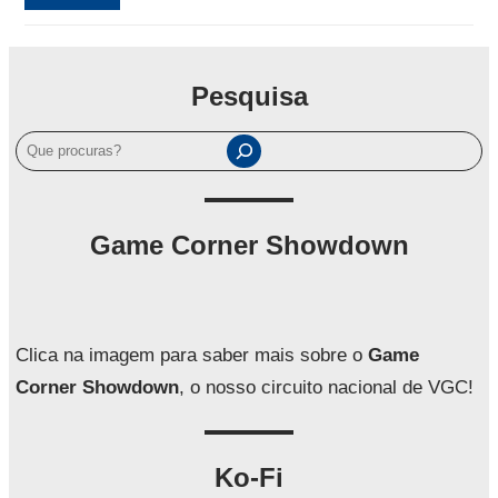
Pesquisa
P
e
s
q
Game Corner Showdown
u
i
s
a
Clica na imagem para saber mais sobre o
Game
r
Corner Showdown
, o nosso circuito nacional de VGC!
Ko-Fi