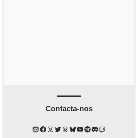
Contacta-nos
Mail
Facebook
Instagram
Twitter
Threads
Bluesky
YouTube
Spotify
Discord
Twitch