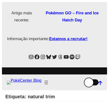
Saltar
para
Artigo mais
Pokémon GO – Fire and Ice
o
recente:
Hatch Day
conteúdo
Informação importante:
Estamos a recrutar!
Mail
Facebook
Instagram
Bluesky
Twitter
Estamos no Threads!
YouTube
Spotify
Twitch
Etiqueta:
natural trim