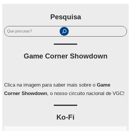
Pesquisa
P
e
s
q
Game Corner Showdown
u
i
s
a
Clica na imagem para saber mais sobre o
Game
r
Corner Showdown
, o nosso circuito nacional de VGC!
Ko-Fi