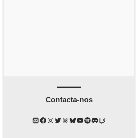
Contacta-nos
Mail
Facebook
Instagram
Twitter
Threads
Bluesky
YouTube
Spotify
Discord
Twitch