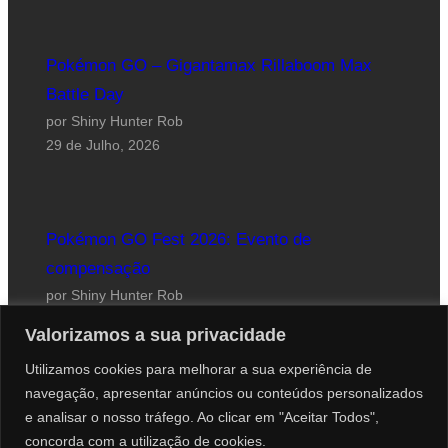
Pokémon GO – Gigantamax Rillaboom Max
Battle Day
por Shiny Hunter Rob
29 de Julho, 2026
Pokémon GO Fest 2026: Evento de
compensação
por Shiny Hunter Rob
24 de Julho, 2026
Valorizamos a sua privacidade
Utilizamos cookies para melhorar a sua experiência de
navegação, apresentar anúncios ou conteúdos personalizados
e analisar o nosso tráfego. Ao clicar em "Aceitar Todos",
concorda com a utilização de cookies.
Website desenhado por Roberto Coutinho