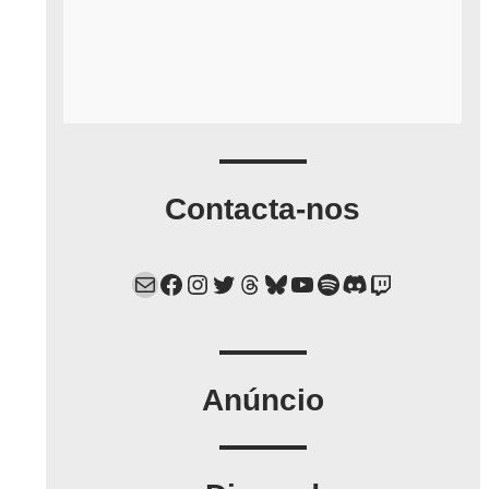
Contacta-nos
Mail
Facebook
Instagram
Twitter
Threads
Bluesky
YouTube
Spotify
Discord
Twitch
Anúncio