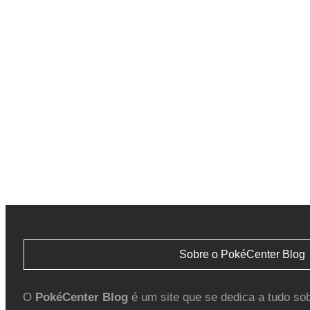
Sobre o PokéCenter Blog
O
PokéCenter Blog
é um site que se dedica a tudo so