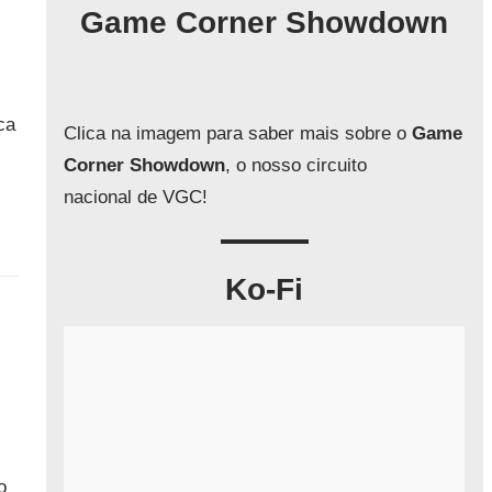
q
Game Corner Showdown
u
i
s
a
ca
Clica na imagem para saber mais sobre o
Game
r
Corner Showdown
, o nosso circuito
nacional de VGC!
Ko-Fi
o