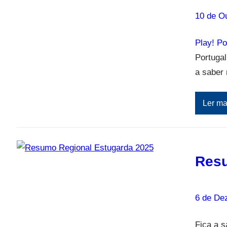
10 de O
Play! P
Portuga
a saber
Ler ma
Resu
6 de De
Fica a 