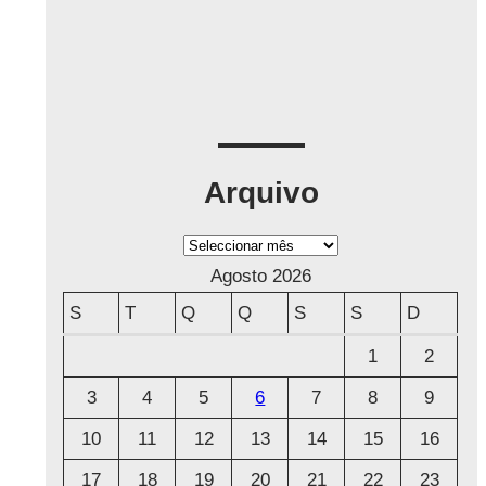
Arquivo
A
r
Agosto 2026
q
S
T
Q
Q
S
S
D
u
1
2
i
3
4
5
6
7
8
9
v
o
10
11
12
13
14
15
16
17
18
19
20
21
22
23