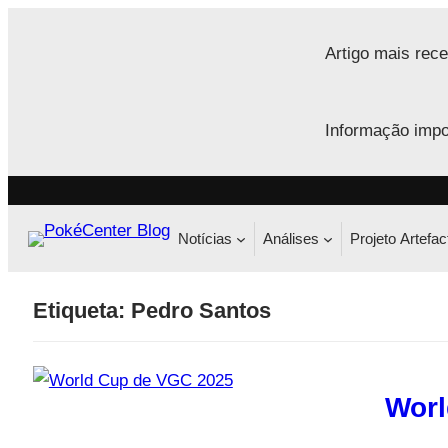
Saltar
para
Artigo mais rece
o
conteúdo
Informação impo
Notícias
Análises
Projeto Artefac
Etiqueta:
Pedro Santos
Worl