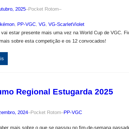
utubro, 2025
–
Pocket Rotom
–
okémon
, 
PP-VGC
, 
VG
, 
VG-ScarletViolet
l vai estar presente mais uma vez na World Cup de VGC. Fi
 mais sobre esta competição e os 12 convocados!
is
mo Regional Estugarda 2025
zembro, 2024
–
Pocket Rotom
–
PP-VGC
saber mais sobre o que se passou no fim-de-semana passad