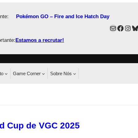
nte:
Pokémon GO – Fire and Ice Hatch Day
Mail
Faceb
Ins
B
rtante:
Estamos a recrutar!
to
Game Corner
Sobre Nós
d Cup de VGC 2025