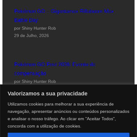
Pokémon GO – Gigantamax Rillaboom Max
Battle Day
por Shiny Hunter Rob
29 de Julho, 2026
Pokémon GO Fest 2026: Evento de
compensação
por Shiny Hunter Rob
24 de Julho, 2026
Valorizamos a sua privacidade
Utilizamos cookies para melhorar a sua experiência de
navegação, apresentar anúncios ou conteúdos personalizados
e analisar o nosso tráfego. Ao clicar em "Aceitar Todos",
concorda com a utilização de cookies.
Website desenhado por Roberto Coutinho