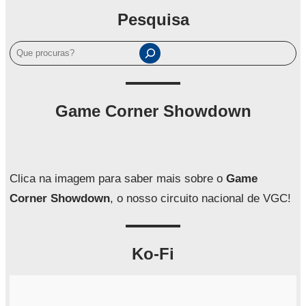
Pesquisa
P
e
s
q
Game Corner Showdown
u
i
s
a
Clica na imagem para saber mais sobre o
Game
r
Corner Showdown
, o nosso circuito nacional de VGC!
Ko-Fi