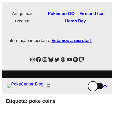
Saltar
para
Artigo mais
Pokémon GO – Fire and Ice
o
recente:
Hatch Day
conteúdo
Informação importante:
Estamos a recrutar!
Mail
Facebook
Instagram
Bluesky
Twitter
Estamos no Threads!
YouTube
Spotify
Twitch
Etiqueta:
poke coins