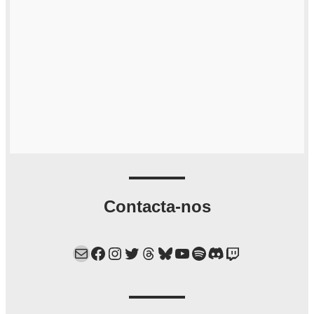
Contacta-nos
Mail
Facebook
Instagram
Twitter
Threads
Bluesky
YouTube
Spotify
Discord
Twitch