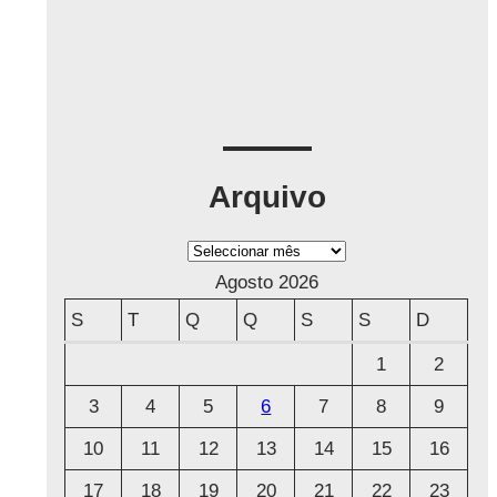
Arquivo
A
r
Agosto 2026
q
S
T
Q
Q
S
S
D
u
1
2
i
3
4
5
6
7
8
9
v
o
10
11
12
13
14
15
16
17
18
19
20
21
22
23