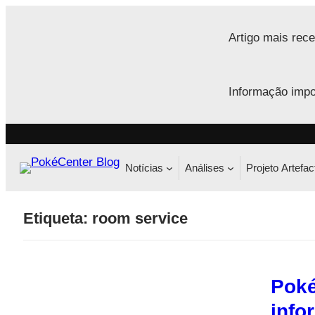
Saltar
para
Artigo mais rece
o
conteúdo
Informação impo
Notícias
Análises
Projeto Artefac
Etiqueta:
room service
Poké
info