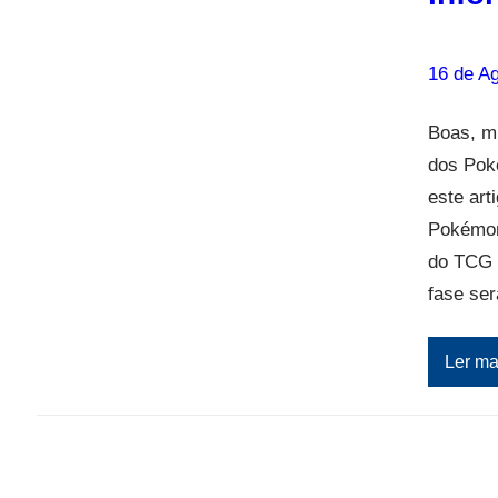
16 de A
Boas, m
dos Pok
este art
Pokémon
do TCG v
fase se
Ler ma