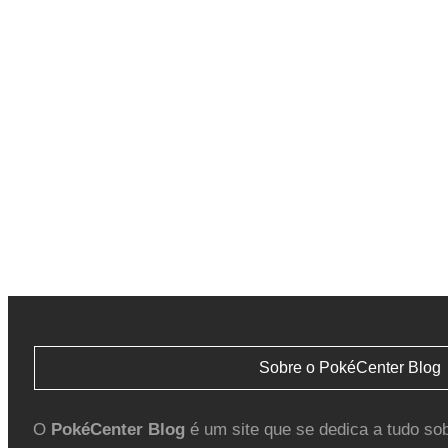
Sobre o PokéCenter Blog
O
PokéCenter Blog
é um site que se dedica a tudo so