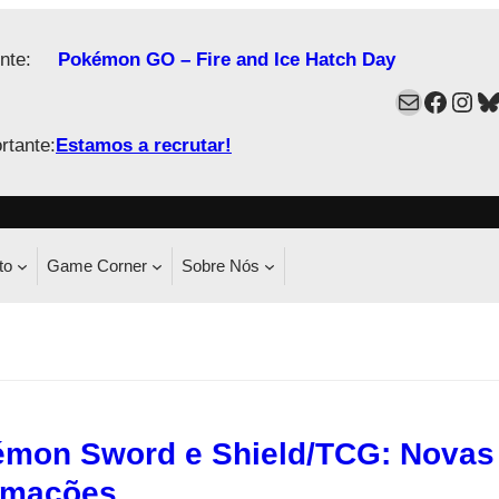
nte:
Pokémon GO – Fire and Ice Hatch Day
Mail
Faceb
Ins
B
rtante:
Estamos a recrutar!
to
Game Corner
Sobre Nós
mon Sword e Shield/TCG: Novas
rmações