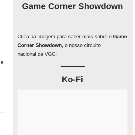
q
Game Corner Showdown
u
i
s
a
Clica na imagem para saber mais sobre o
Game
r
Corner Showdown
, o nosso circuito
nacional de VGC!
se
Ko-Fi