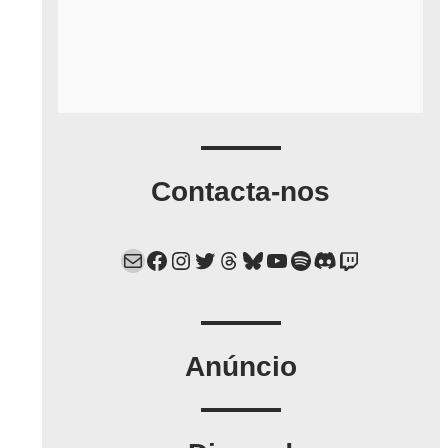
Contacta-nos
Mail
Facebook
Instagram
Twitter
Threads
Bluesky
YouTube
Spotify
Discord
Twitch
Anúncio