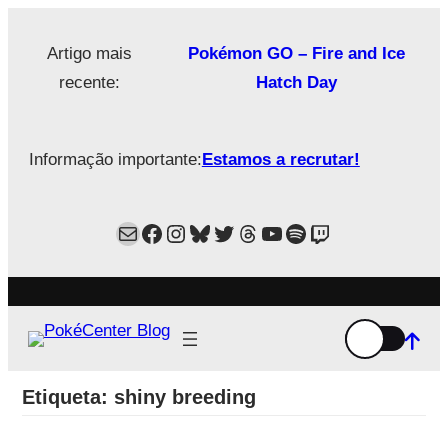
Saltar
para
Artigo mais
Pokémon GO – Fire and Ice
o
recente:
Hatch Day
conteúdo
Informação importante:
Estamos a recrutar!
Mail
Facebook
Instagram
Bluesky
Twitter
Estamos no Threads!
YouTube
Spotify
Twitch
Etiqueta:
shiny breeding