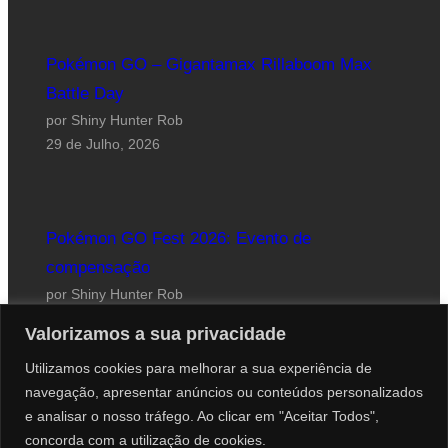
Pokémon GO – Gigantamax Rillaboom Max
Battle Day
por Shiny Hunter Rob
29 de Julho, 2026
Pokémon GO Fest 2026: Evento de
compensação
por Shiny Hunter Rob
24 de Julho, 2026
Valorizamos a sua privacidade
Utilizamos cookies para melhorar a sua experiência de
navegação, apresentar anúncios ou conteúdos personalizados
e analisar o nosso tráfego. Ao clicar em "Aceitar Todos",
concorda com a utilização de cookies.
Website desenhado por Roberto Coutinho