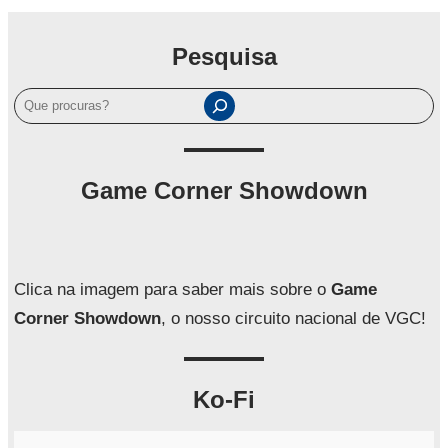
Pesquisa
P
e
s
q
Game Corner Showdown
u
i
s
a
Clica na imagem para saber mais sobre o
Game
r
Corner Showdown
, o nosso circuito nacional de VGC!
Ko-Fi