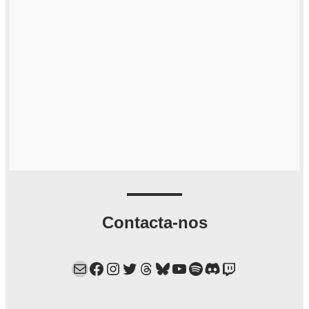
Contacta-nos
Mail
Facebook
Instagram
Twitter
Threads
Bluesky
YouTube
Spotify
Discord
Twitch